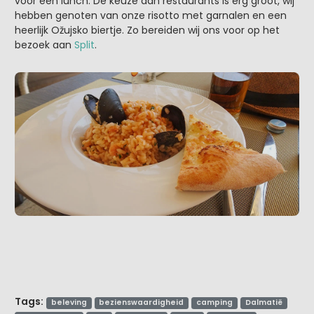
voor een lunch. De keuze aan restaurants is erg groot, wij
hebben genoten van onze risotto met garnalen en een
heerlijk Ožujsko biertje. Zo bereiden wij ons voor op het
bezoek aan
Split
.
Tags:
beleving
bezienswaardigheid
camping
Dalmatië