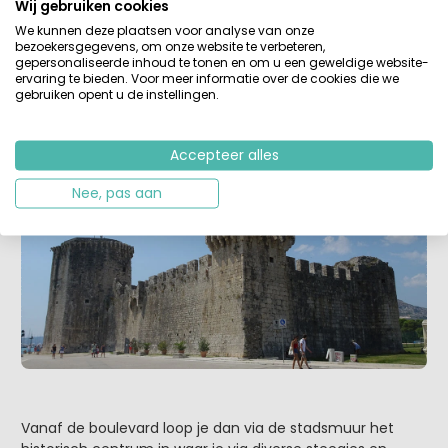
groenten en fruit kopen op de terugweg) gelegen op
Wij gebruiken cookies
onze parkeerplaats en nog op het vaste land en de brug,
We kunnen deze plaatsen voor analyse van onze
liepen we de eerste smalle straatjes in. Via deze weg
bezoekersgegevens, om onze website te verbeteren,
gepersonaliseerde inhoud te tonen en om u een geweldige website-
kwamen we uit op de noordelijkste punt van het eiland
ervaring te bieden. Voor meer informatie over de cookies die we
waar je het Kamerlengo Fort uit de 15e eeuw kunt
gebruiken opent u de instellingen.
bezichtigen. Voor een klein bedrag kun je een wandeling
over de muren maken.
Accepteer alles
Nee, pas aan
Vanaf de boulevard loop je dan via de stadsmuur het