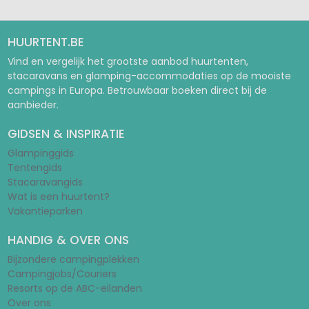
HUURTENT.BE
Vind en vergelijk het grootste aanbod huurtenten,
stacaravans en glamping-accommodaties op de mooiste
campings in Europa. Betrouwbaar boeken direct bij de
aanbieder.
GIDSEN & INSPIRATIE
Glampinggids
Tentengids
Stacaravangids
Wat is een huurtent?
Vakantieparken
HANDIG & OVER ONS
Bijzondere campingplekken
Campingjobs/Couriers
Resorts op de ABC-eilanden
Over ons