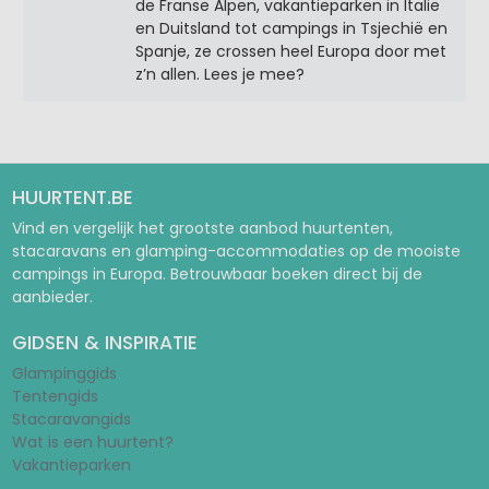
de Franse Alpen, vakantieparken in Italië
en Duitsland tot campings in Tsjechië en
Spanje, ze crossen heel Europa door met
z’n allen. Lees je mee?
HUURTENT.BE
Vind en vergelijk het grootste aanbod huurtenten,
stacaravans en glamping-accommodaties op de mooiste
campings in Europa. Betrouwbaar boeken direct bij de
aanbieder.
GIDSEN & INSPIRATIE
Glampinggids
Tentengids
Stacaravangids
Wat is een huurtent?
Vakantieparken