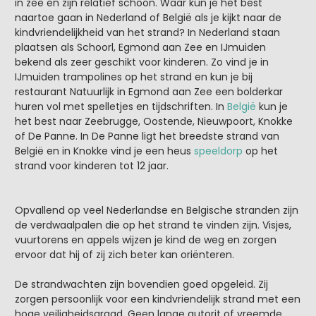
in zee en zijn relatief schoon. Waar kun je het best
naartoe gaan in Nederland of België als je kijkt naar de
kindvriendelijkheid van het strand? In Nederland staan
plaatsen als Schoorl, Egmond aan Zee en IJmuiden
bekend als zeer geschikt voor kinderen. Zo vind je in
IJmuiden trampolines op het strand en kun je bij
restaurant Natuurlijk in Egmond aan Zee een bolderkar
huren vol met spelletjes en tijdschriften. In
België
kun je
het best naar Zeebrugge, Oostende, Nieuwpoort, Knokke
of De Panne. In De Panne ligt het breedste strand van
België en in Knokke vind je een heus
speeldorp
op het
strand voor kinderen tot 12 jaar.
Opvallend op veel Nederlandse en Belgische stranden zijn
de verdwaalpalen die op het strand te vinden zijn. Visjes,
vuurtorens en appels wijzen je kind de weg en zorgen
ervoor dat hij of zij zich beter kan oriënteren.
De strandwachten zijn bovendien goed opgeleid. Zij
zorgen persoonlijk voor een kindvriendelijk strand met een
hoge veiligheidsgraad. Geen lange autorit of vreemde