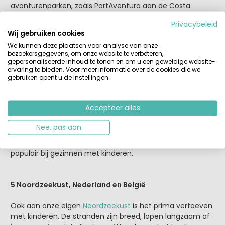
avonturenparken, zoals PortAventura aan de Costa
Dorada. Plezier gegarandeerd!
Privacybeleid
Wij gebruiken cookies
We kunnen deze plaatsen voor analyse van onze
4 Adriatische kust, Italië
bezoekersgegevens, om onze website te verbeteren,
gepersonaliseerde inhoud te tonen en om u een geweldige website-
Ga je naar
de Adriatische kust
, dan zit je wat
ervaring te bieden. Voor meer informatie over de cookies die we
gebruiken opent u de instellingen.
kindvriendelijk stranden zeker goed. De stranden zijn bijna
allemaal breed en langzaam aflopend en veel stranden
hebben ook het Blauwe Vlag-keurmerk, wat aangeeft dat
Accepteer alles
het zand en het water er schoon en veilig zijn. Neem
bijvoorbeeld het strand bij
Jesolo
aan
de Adriatische kust
Nee, pas aan
of het strand van Lignano Sabbiadoro. De brede,
langzaam aflopende, zandstranden zijn hier al jaren
populair bij gezinnen met kinderen.
5 Noordzeekust, Nederland en België
Ook aan onze eigen
Noordzeekust
is het prima vertoeven
met kinderen. De stranden zijn breed, lopen langzaam af