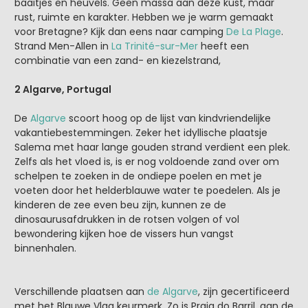
baaitjes en heuvels. Geen massa aan deze kust, maar
rust, ruimte en karakter. Hebben we je warm gemaakt
voor Bretagne? Kijk dan eens naar camping
De La Plage
.
Strand Men-Allen in
La Trinité-sur-Mer
heeft een
combinatie van een zand- en kiezelstrand,
2 Algarve, Portugal
De
Algarve
scoort hoog op de lijst van kindvriendelijke
vakantiebestemmingen. Zeker het idyllische plaatsje
Salema met haar lange gouden strand verdient een plek.
Zelfs als het vloed is, is er nog voldoende zand over om
schelpen te zoeken in de ondiepe poelen en met je
voeten door het helderblauwe water te poedelen. Als je
kinderen de zee even beu zijn, kunnen ze de
dinosaurusafdrukken in de rotsen volgen of vol
bewondering kijken hoe de vissers hun vangst
binnenhalen.
Verschillende plaatsen aan
de Algarve
, zijn gecertificeerd
met het Blauwe Vlag keurmerk. Zo is Praia do Barril, aan de