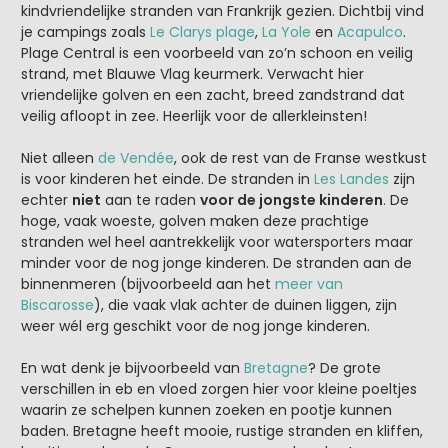
kindvriendelijke stranden van Frankrijk gezien. Dichtbij vind
je campings zoals
Le Clarys plage
,
La Yole
en
Acapulco
.
Plage Central is een voorbeeld van zo’n schoon en veilig
strand, met Blauwe Vlag keurmerk. Verwacht hier
vriendelijke golven en een zacht, breed zandstrand dat
veilig afloopt in zee. Heerlijk voor de allerkleinsten!
Niet alleen
de Vendée
, ook de rest van de Franse westkust
is voor kinderen het einde. De stranden in
Les Landes
zijn
echter
niet
aan te raden
voor de jongste kinderen
. De
hoge, vaak woeste, golven maken deze prachtige
stranden wel heel aantrekkelijk voor watersporters maar
minder voor de nog jonge kinderen. De stranden aan de
binnenmeren (bijvoorbeeld aan het
meer van
Biscarosse
), die vaak vlak achter de duinen liggen, zijn
weer wél erg geschikt voor de nog jonge kinderen.
En wat denk je bijvoorbeeld van
Bretagne
? De grote
verschillen in eb en vloed zorgen hier voor kleine poeltjes
waarin ze schelpen kunnen zoeken en pootje kunnen
baden. Bretagne heeft mooie, rustige stranden en kliffen,