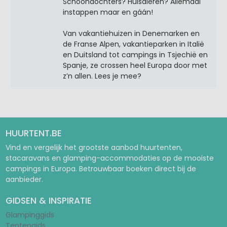
Schoondochters? Huisdieren? Allemaal
instappen maar en gáán!
Van vakantiehuizen in Denemarken en
de Franse Alpen, vakantieparken in Italië
en Duitsland tot campings in Tsjechië en
Spanje, ze crossen heel Europa door met
z’n allen. Lees je mee?
HUURTENT.BE
Vind en vergelijk het grootste aanbod huurtenten,
stacaravans en glamping-accommodaties op de mooiste
campings in Europa. Betrouwbaar boeken direct bij de
aanbieder.
GIDSEN & INSPIRATIE
Glampinggids
Tentengids