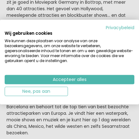
zit je goed in Moviepark Germany in Bottrop, met meer
dan 40 attracties. Het gevoel van Hollywood,
meeslepende attracties en blockbuster shows… en dat
bijna naast de deur.
Privacybeleid
Wij gebruiken cookies
5 Phantasialand, Duitsland
We kunnen deze plaatsen voor analyse van onze
Phantasialand is een attractiepark in het Duitse Brühl,
bezoekersgegevens, om onze website te verbeteren,
gepersonaliseerde inhoud te tonen en om u een geweldige website-
vlakbij Keulen. Het park is het op elf na populairste park
ervaring te bieden. Voor meer informatie over de cookies die we
van Europa, dat is te zien aan de bezoekerscijfers.
gebruiken opent u de instellingen.
Phantasialand leent zich uitstekend voor een korte
vakantie en het park is geschikt voor de hele familie.
Accepteer alles
6 Portaventura, Spanje
Nee, pas aan
PortAventura in Salou is het grootste Spaanse themapark.
Het pretpark ligt niet ver van de Costa Dorada en
Barcelona en behoort tot de top tien van best bezochte
attractieparken van Europa. Je vindt hier een waterpark,
mooie shows en muziek en je kunt hier op 1 dag werelden
als China, Mexico, het wilde westen en zelfs Sesamstraat
bezoeken.