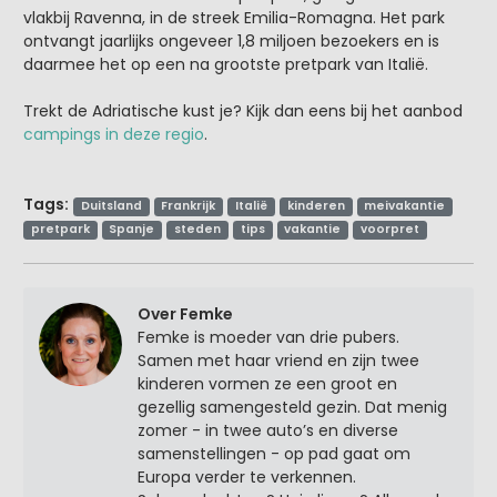
vlakbij Ravenna, in de streek Emilia-Romagna. Het park
ontvangt jaarlijks ongeveer 1,8 miljoen bezoekers en is
daarmee het op een na grootste pretpark van Italië.
Trekt de Adriatische kust je? Kijk dan eens bij het aanbod
campings in deze regio
.
Tags:
Duitsland
Frankrijk
Italië
kinderen
meivakantie
pretpark
Spanje
steden
tips
vakantie
voorpret
Over Femke
Femke is moeder van drie pubers.
Samen met haar vriend en zijn twee
kinderen vormen ze een groot en
gezellig samengesteld gezin. Dat menig
zomer - in twee auto’s en diverse
samenstellingen - op pad gaat om
Europa verder te verkennen.