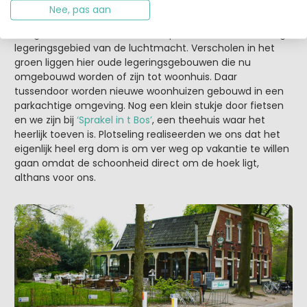
Nee, pas aan
Met een klein stukje provinciale weg onder de trappers
sloegen we links af ‘het Zuidkamp’ in. Dit is het voormalige
legeringsgebied van de luchtmacht. Verscholen in het
groen liggen hier oude legeringsgebouwen die nu
omgebouwd worden of zijn tot woonhuis. Daar
tussendoor worden nieuwe woonhuizen gebouwd in een
parkachtige omgeving. Nog een klein stukje door fietsen
en we zijn bij
‘Sprakel in t Bos’
, een theehuis waar het
heerlijk toeven is. Plotseling realiseerden we ons dat het
eigenlijk heel erg dom is om ver weg op vakantie te willen
gaan omdat de schoonheid direct om de hoek ligt,
althans voor ons.