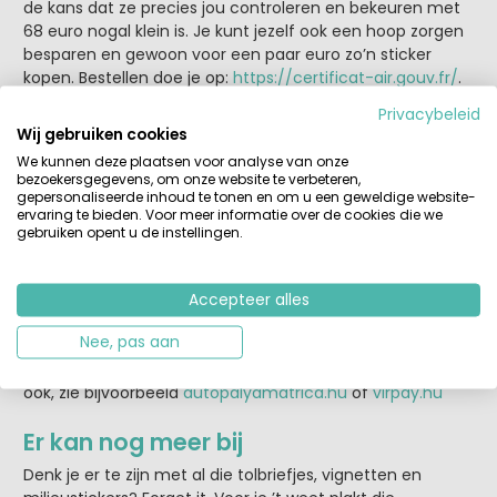
de kans dat ze precies jou controleren en bekeuren met
68 euro nogal klein is. Je kunt jezelf ook een hoop zorgen
besparen en gewoon voor een paar euro zo’n sticker
kopen. Bestellen doe je op:
https://certificat-air.gouv.fr/
.
Het vignet is overal en blijvend geldig. Let op: het kan 4
Privacybeleid
tot 6 weken duren voor je hem in huis hebt!
Wij gebruiken cookies
We kunnen deze plaatsen voor analyse van onze
Vignetten en tolwegen in Europa
bezoekersgegevens, om onze website te verbeteren,
gepersonaliseerde inhoud te tonen en om u een geweldige website-
Naast de milieustickers heb je ook nog de verplichte
ervaring te bieden. Voor meer informatie over de cookies die we
tolvignetten voor landen als Zwitserland, Oostenrijk,
gebruiken opent u de instellingen.
Tsjechië, Slowakije en Hongarije. Ze zijn te koop bij een
aantal grensovergangen, tankstations en postkantoren in
Accepteer alles
de buurt van de grens. Let op: in Hongarije moet je
verplicht een e-vignet hebben. Ook dit vignet kun je bij
Nee, pas aan
grensovergangen, tankstations of de beheerder van de
snelweg kopen. Van tevoren via internet bestellen kan
ook, zie bijvoorbeeld
autopalyamatrica.hu
of
virpay.hu
Er kan nog meer bij
Denk je er te zijn met al die tolbriefjes, vignetten en