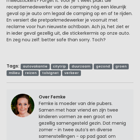
milieustickers? Forget it. Voor je ’t weet plakt die
receptiemedewerker van de camping nóg een kleurrijk
geval op je auto om legaal de camping op en af te rijden.
En versiert die pretparkmedewerker je voorruit met
reclame voor hun nieuwste achtbaan. Ach ja, het ziet er
in ieder geval gezellig uit, die stickerkermis op onze auto.
En zeg nou zelf: better safe than sorry. Toch?
Tags:
autovakantie
citytrip
duurzaam
gezond
groen
milieu
reizen
tolvignet
verkeer
Over Femke
Femke is moeder van drie pubers.
Samen met haar vriend en zijn twee
kinderen vormen ze een groot en
gezellig samengesteld gezin. Dat menig
zomer - in twee auto’s en diverse
samenstellingen - op pad gaat om