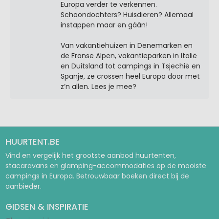
Europa verder te verkennen.
Schoondochters? Huisdieren? Allemaal
instappen maar en gáán!
Van vakantiehuizen in Denemarken en
de Franse Alpen, vakantieparken in Italië
en Duitsland tot campings in Tsjechië en
Spanje, ze crossen heel Europa door met
z’n allen. Lees je mee?
HUURTENT.BE
Vind en vergelijk het grootste aanbod huurtenten,
stacaravans en glamping-accommodaties op de mooiste
campings in Europa. Betrouwbaar boeken direct bij de
aanbieder.
GIDSEN & INSPIRATIE