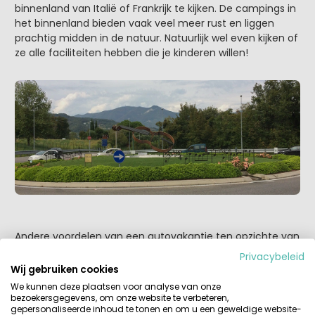
binnenland van Italië of Frankrijk te kijken. De campings in
het binnenland bieden vaak veel meer rust en liggen
prachtig midden in de natuur. Natuurlijk wel even kijken of
ze alle faciliteiten hebben die je kinderen willen!
Andere voordelen van een autovakantie ten opzichte van
een vliegvakantie? (Buiten het ontlopen van de chaos op
Privacybeleid
de vliegvelden) Je vakantie begint al op het moment dat
Wij gebruiken cookies
je in de auto stapt! De auto is de komende uren jouw
We kunnen deze plaatsen voor analyse van onze
thuisbasis, en het gezelligste plekje op de weg. Speel
bezoekersgegevens, om onze website te verbeteren,
gepersonaliseerde inhoud te tonen en om u een geweldige website-
samen spelletjes, praat bij over de afgelopen weken en