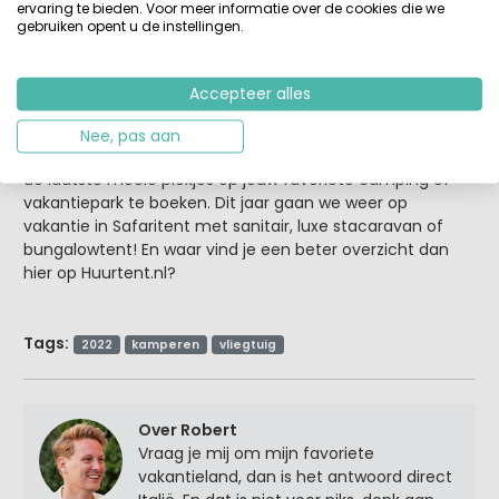
ervaring te bieden. Voor meer informatie over de cookies die we
stop geregeld om de benen te strekken. De reis hoort bij
gebruiken opent u de instellingen.
de vakantie, en hier moet je dus ook een leuke tijd van
maken. Vergeet de zakjes chips, koelbox en het
picknickkleed niet.
Accepteer alles
De keuze is wat ons betreft dus snel gemaakt, de
Nee, pas aan
autovakantie wint dit jaar weer terrein. Ben er snel bij om
de laatste mooie plekjes op jouw favoriete camping of
vakantiepark te boeken. Dit jaar gaan we weer op
vakantie in Safaritent met sanitair, luxe stacaravan of
bungalowtent! En waar vind je een beter overzicht dan
hier op Huurtent.nl?
Tags:
2022
kamperen
vliegtuig
Over Robert
Vraag je mij om mijn favoriete
vakantieland, dan is het antwoord direct