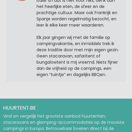
Italië. En dat is niet voor niks, denk aan
het heerlijke eten, de sfeer en de
prachtige cultuur. Maar ook Frankrijk en
Spanje worden regelmatig bezocht, en
leer ik elke keer meer waarderen.
Elk jaar gingen wij met de familie op
campingvakantie, en inmiddels trek ik
deze traditie door met mijn eigen gezin.
Geen stacaravan, safaritent of
bungalowtent is mij vreemd. Niets fijner
dan de vrijheid op de campings, een
eigen “tuintje” en dagelijks BBQen.
HUURTENT.BE
Vind en vergelijk het grootste aanbod huurtenten,
stacaravans en glamping-accommodaties op de mooiste
campings in Europa. Betrouwbaar boeken direct bij de