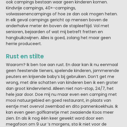
ook campings bestaan waar geen kinderen komen.
Kindvrije campings, 40+-campings,
volwassenencampings of hoe ze dan ook mogen heten.
In elk geval campings gericht op mensen boven de
anderhalve meter én boven de stapleeftijd. Vol met
senioren, bejaarden of wat mij betreft fretten en
hangbuikzwijnen. Alles is goed, zolang het maar geen
herrie produceert.
Rust en stilte
Waarom? Ik ben toe aan rust. En daar kan ik nu eenmaal
geen feestende tieners, spelende kinderen, jammerende
peuters en krijsende baby’s bij gebruiken. Don’t get me
wrong, met drie schatten van kinderen ben ik een groter
dan groot kindervriend. Alleen niet non-stop, 24/7, het
hele jaar door. Doe mij nu maar even een camping met
mooi natuurgebied en goed restaurant, in plaats van
eentje met overvol zwembad en dito pannenkoekhuis. Ik
kan even geen golfkarretje met zwaaiende Koos meer
zien. En als ik nog één keer gewekt word door een
megafoon om 9 uur ’s morgens, sta ik niet voor de