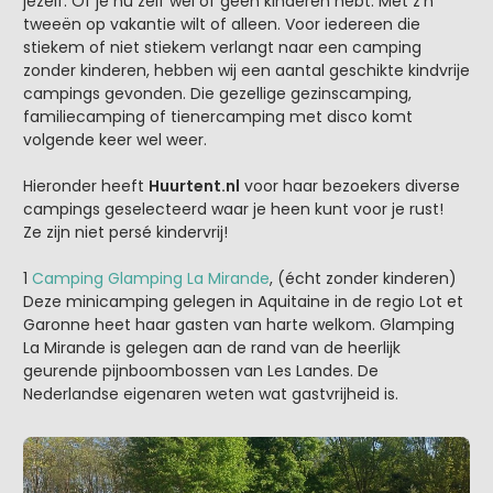
jezelf. Of je nu zelf wel of geen kinderen hebt. Met z’n
tweeën op vakantie wilt of alleen. Voor iedereen die
stiekem of niet stiekem verlangt naar een camping
zonder kinderen, hebben wij een aantal geschikte kindvrije
campings gevonden. Die gezellige gezinscamping,
familiecamping of tienercamping met disco komt
volgende keer wel weer.
Hieronder heeft
Huurtent.nl
voor haar bezoekers diverse
campings geselecteerd waar je heen kunt voor je rust!
Ze zijn niet persé kindervrij!
1
Camping Glamping La Mirande
, (écht zonder kinderen)
Deze minicamping gelegen in Aquitaine in de regio Lot et
Garonne heet haar gasten van harte welkom. Glamping
La Mirande is gelegen aan de rand van de heerlijk
geurende pijnboombossen van Les Landes. De
Nederlandse eigenaren weten wat gastvrijheid is.