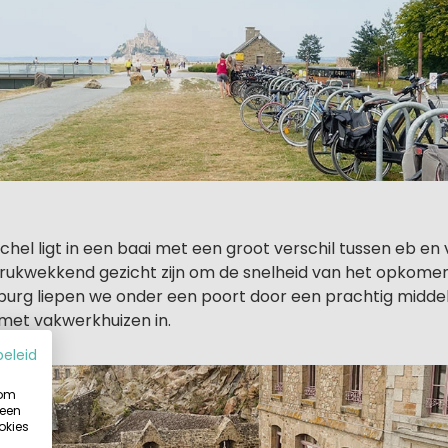
hel ligt in een baai met een groot verschil tussen eb en vl
rukwekkend gezicht zijn om de snelheid van het opkomen
urg liepen we onder een poort door een prachtig midde
met vakwerkhuizen in.
beleid
 om
 een
okies