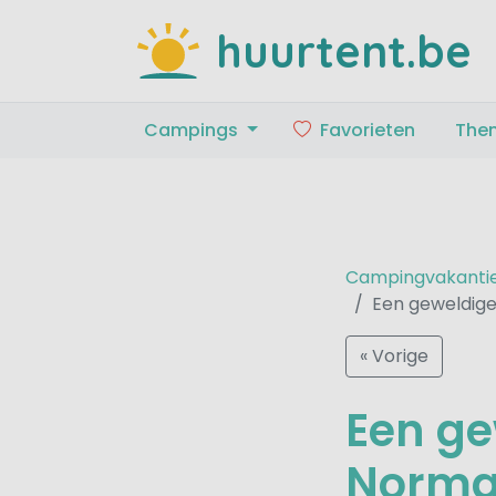
huurtent.be
Campings
Favorieten
The
Campingvakanti
Een geweldige
« Vorige
Een ge
Norman