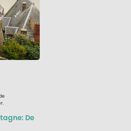
nde
r.
etagne: De