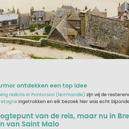
rmor ontdekken een top idee
ng Haliotis in Pontorson (Normandië)
zijn wij de restere
retagne
ingetrokken en elk bezoek hier was echt bijzonde
ogtepunt van de reis, maar nu in Br
n van Saint Malo