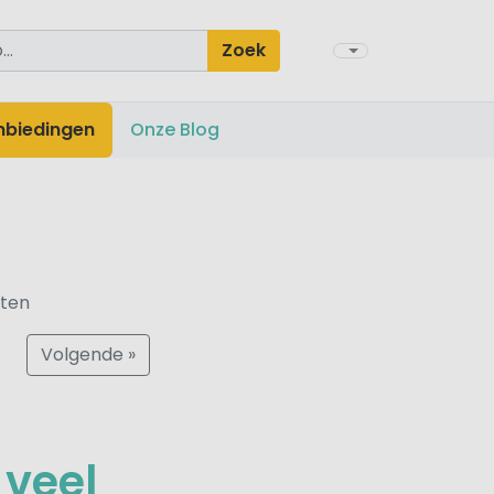
Zoek
nbiedingen
Onze Blog
nten
Volgende »
veel