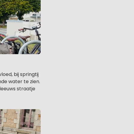
oed, bij springtij
de water te zien.
leeuws straatje