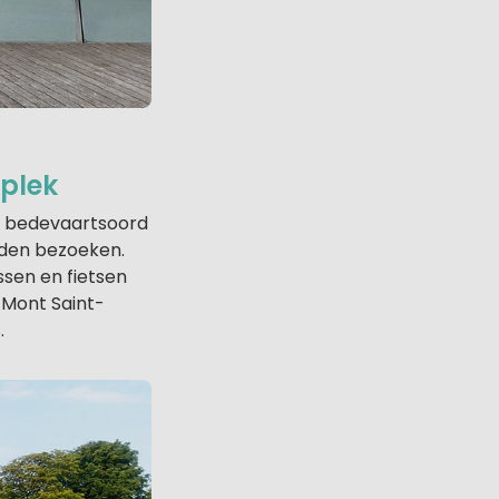
 plek
ere bedevaartsoord
nden bezoeken.
ssen en fietsen
 Mont Saint-
.