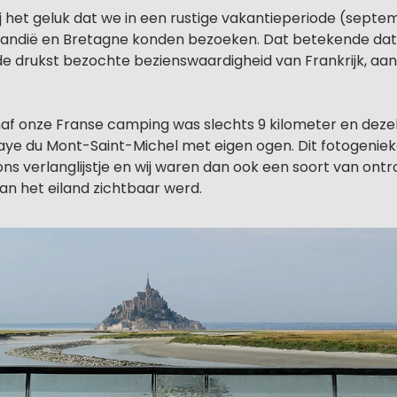
j het geluk dat we in een rustige vakantieperiode (septe
mandië en Bretagne konden bezoeken. Dat betekende dat
de drukst bezochte bezienswaardigheid van Frankrijk, aan
naf onze Franse camping was slechts 9 kilometer en dez
aye du Mont-Saint-Michel met eigen ogen. Dit fotogeni
ons verlanglijstje en wij waren dan ook een soort van ontr
van het eiland zichtbaar werd.