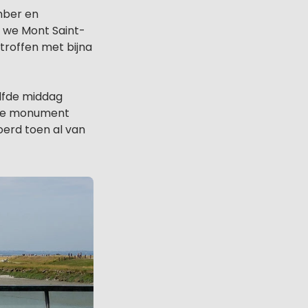
mber en
 we Mont Saint-
troffen met bijna
elfde middag
eke monument
oerd toen al van