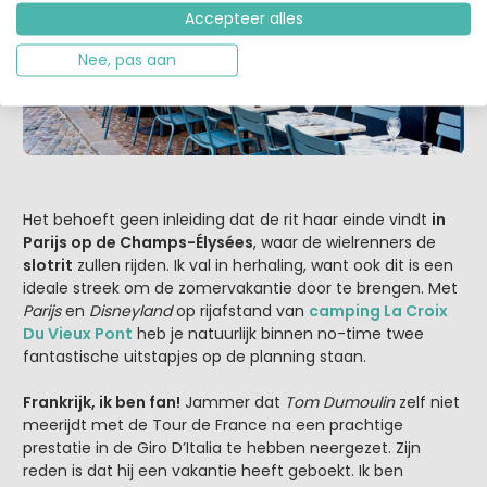
Accepteer alles
Nee, pas aan
Het behoeft geen inleiding dat de rit haar einde vindt
in
Parijs op de Champs-Élysées
, waar de wielrenners de
slotrit
zullen rijden. Ik val in herhaling, want ook dit is een
ideale streek om de zomervakantie door te brengen. Met
Parijs
en
Disneyland
op rijafstand van
camping La Croix
Du Vieux Pont
heb je natuurlijk binnen no-time twee
fantastische uitstapjes op de planning staan.
Frankrijk, ik ben fan!
Jammer dat
Tom Dumoulin
zelf niet
meerijdt met de Tour de France na een prachtige
prestatie in de Giro D’Italia te hebben neergezet. Zijn
reden is dat hij een vakantie heeft geboekt. Ik ben