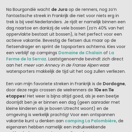
Na Bourgondië wacht
de Jura
op de renners, nog zo’n
fantastische streek in Frankrijk die niet voor niets erg in
trek is bij veel Nederlanders. Je rijdt er namelijk binnen een
dag naartoe en dankzij de vele bossen (zo’n 40% van het
oppervlakte bestaat uit bossen), is het perfect voor een
actieve vakantie. Bevestig de fietsen dus maar op de
fietsendrager en sprint de topsporters achterna. Kies voor
een verblijf op campings
Domaine de Chalain
of
La
Ferme de la Serraz
. Laatstgenoemde bevindt zich direct
aan het
meer van Annecy in de Franse Alpen
waar
watersporters makkelijk de tijd uit het oog zullen verliezen.
Een van mijn favoriete streken in Frankrijk is de
Dordogne
,
door deze regio crossen de wielrenners de
10e en 11e
etappes
! Het weer is bijna altijd goed, als je een beetje
doorrijdt ben je er binnen een dag (geen aanrader met
kleine kinderen als je boven Utrecht woont) en de
omgeving is werkelijk prachtig! Voor een ontspannen
vakantie kunt u denken aan
camping La Palombière
, de
eigenaren hebben namelijk een indrukwekkende