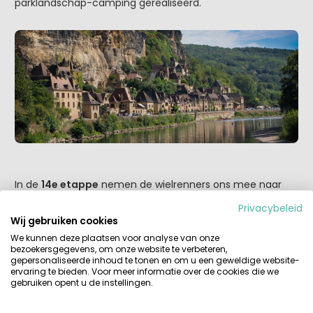
parklandschap-camping gerealiseerd.
In de
14e etappe
nemen de wielrenners ons mee naar
het
Zuidwesten van Frankrijk
. Hier vind je
camping Val
Privacybeleid
de Cantobre
met ruime plaatsen en met een beetje
Wij gebruiken cookies
geluk geniet je van een geweldig uitzicht. Want het
We kunnen deze plaatsen voor analyse van onze
berglandschap en de vele bossen in deze omgeving zijn
bezoekersgegevens, om onze website te verbeteren,
fenomenaal en zullen tijdens de uitzending van de tour
gepersonaliseerde inhoud te tonen en om u een geweldige website-
ervaring te bieden. Voor meer informatie over de cookies die we
op televisie ook voor prachtige plaatjes zorgen.
gebruiken opent u de instellingen.