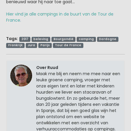
benieuwd waar hij naar toe gaat…
Hier vind je alle campings in de buurt van de Tour de
France.
Tags:
2017
beleving
Bourgondië
camping
Dordogne
Frankrijk
Jura
Parijs
Tour de France
Over Ruud
Maak me blij en neem me mee naar een
leuke groene camping, vroeger met
onze eigen tent en later met kinderen
huurden we liever een stacaravan of
bungalowtent. En zo gebeurde het, meer
dan 20 jaar geleden tijdens een vakantie
in Spanje, dat bij een goed glas wijn het
plan ontstond om een website te
ontwikkelen met een overzicht van
verhuuraccommodaties op campings.