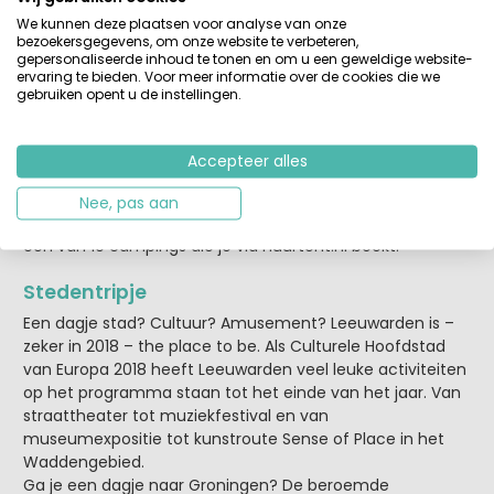
We kunnen deze plaatsen voor analyse van onze
Stukje fietsen?
bezoekersgegevens, om onze website te verbeteren,
gepersonaliseerde inhoud te tonen en om u een geweldige website-
Je omgeving verkennen op de fiets? Dan ben je in het
ervaring te bieden. Voor meer informatie over de cookies die we
hoge Noorden helemaal op je plek. In Friesland ligt zo’n
gebruiken opent u de instellingen.
3.000 km aan fietsroutes en ook in Groningen kun je naar
hartenlust fietsen, dankzij het uitgebreide netwerk van
fietspaden. Streekroutes, culinaire tochten … aan jou de
Accepteer alles
keuze waar je heen wilt en hoe lang je op je ijzeren ros wilt
zitten. Moe maar voldaan peddel je na zo’n tocht terug
Nee, pas aan
naar je bungalowtent, stacaravan of vakantiehuisje op
één van 19 campings die je via Huurtent.nl boekt.
Stedentripje
Een dagje stad? Cultuur? Amusement? Leeuwarden is –
zeker in 2018 – the place to be. Als Culturele Hoofdstad
van Europa 2018 heeft Leeuwarden veel leuke activiteiten
op het programma staan tot het einde van het jaar. Van
straattheater tot muziekfestival en van
museumexpositie tot kunstroute Sense of Place in het
Waddengebied.
Ga je een dagje naar Groningen? De beroemde