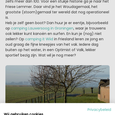
zelfs meer dan 100. Voor een stukje historie ga je naar het
Friese Lemmer. Daar vind je het Woudagemaal, het
grootste (stoom)gemaal ter wereld dat nog operationeel
is.
Heb je zelf geen boot? Dan huur je er eentje, bijvoorbeeld
op
camping Lauwersoog in Groningen
, waar je trouwens
ook lekker kunt kanoën en surfen. En kun je (nog) niet
zeilen? Op
camping it Wiid
in Friesland leren ze jong en
oud graag de fijne kneepjes van het vak. Iedere dag
buiten op het water, in een Optimist of Valk, lekker
sportief bezig zijn. Wat wil je nog meer?
Privacybeleid
Wij gebruiken cookies