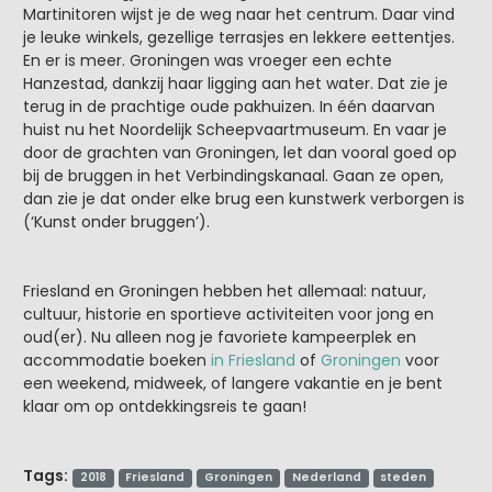
Martinitoren wijst je de weg naar het centrum. Daar vind
je leuke winkels, gezellige terrasjes en lekkere eettentjes.
En er is meer. Groningen was vroeger een echte
Hanzestad, dankzij haar ligging aan het water. Dat zie je
terug in de prachtige oude pakhuizen. In één daarvan
huist nu het Noordelijk Scheepvaartmuseum. En vaar je
door de grachten van Groningen, let dan vooral goed op
bij de bruggen in het Verbindingskanaal. Gaan ze open,
dan zie je dat onder elke brug een kunstwerk verborgen is
(‘Kunst onder bruggen’).
Friesland en Groningen hebben het allemaal: natuur,
cultuur, historie en sportieve activiteiten voor jong en
oud(er). Nu alleen nog je favoriete kampeerplek en
accommodatie boeken
in Friesland
of
Groningen
voor
een weekend, midweek, of langere vakantie en je bent
klaar om op ontdekkingsreis te gaan!
Tags:
2018
Friesland
Groningen
Nederland
steden