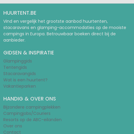
HUURTENT.BE
Vind en vergelijk het grootste aanbod huurtenten,
stacaravans en glamping-accommodaties op de mooiste
campings in Europa. Betrouwbaar boeken direct bij de
aanbieder.
GIDSEN & INSPIRATIE
Glampinggids
Tentengids
Stacaravangids
Wat is een huurtent?
Vakantieparken
HANDIG & OVER ONS
Bijzondere campingplekken
Campingjobs/Couriers
Resorts op de ABC-eilanden
Over ons
Contact