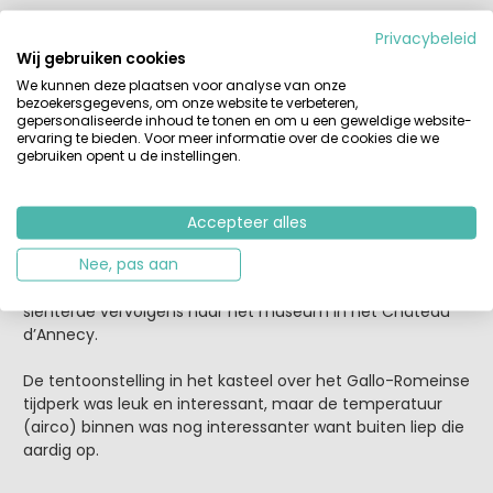
Privacybeleid
Wij gebruiken cookies
We kunnen deze plaatsen voor analyse van onze
bezoekersgegevens, om onze website te verbeteren,
gepersonaliseerde inhoud te tonen en om u een geweldige website-
ervaring te bieden. Voor meer informatie over de cookies die we
gebruiken opent u de instellingen.
Accepteer alles
Nee, pas aan
We genoten van een lunch even buiten het oude
centrum bij Dip Honest Food, lekker hip en vegetarisch en
slenterde vervolgens naar het museum in het Château
d’Annecy.
De tentoonstelling in het kasteel over het Gallo-Romeinse
tijdperk was leuk en interessant, maar de temperatuur
(airco) binnen was nog interessanter want buiten liep die
aardig op.