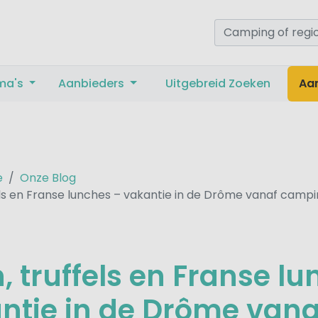
ma's
Aanbieders
Uitgebreid Zoeken
Aa
e
Onze Blog
els en Franse lunches – vakantie in de Drôme vanaf campin
n, truffels en Franse l
ntie in de Drôme vana