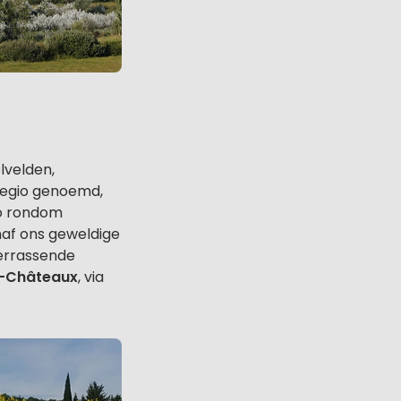
elvelden,
regio genoemd,
io rondom
naf ons geweldige
verrassende
s-Châteaux
, via