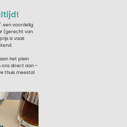
tijd!
": een voordelig
ur
(gerecht van
rijs is vaak
ekend.
aan het plein
ons direct aan –
e thuis meestal