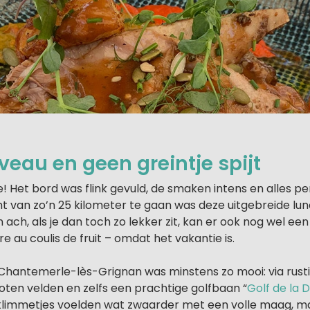
veau en geen greintje spijt
! Het bord was flink gevuld, de smaken intens en alles p
t van zo’n 25 kilometer te gaan was deze uitgebreide lu
 ach, als je dan toch zo lekker zit, kan er ook nog wel een 
e au coulis de fruit – omdat het vakantie is.
Chantemerle-lès-Grignan was minstens zo mooi: via rustig
ten velden en zelfs een prachtige golfbaan “
Golf de la
 klimmetjes voelden wat zwaarder met een volle maag, m