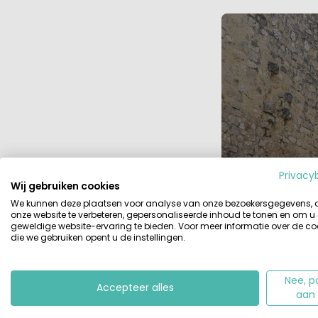
Privacy
Wij gebruiken cookies
We kunnen deze plaatsen voor analyse van onze bezoekersgegevens,
onze website te verbeteren, gepersonaliseerde inhoud te tonen en om u
geweldige website-ervaring te bieden. Voor meer informatie over de co
die we gebruiken opent u de instellingen.
Na een korte wa
Nee, p
Trois-Châteaux, 
Accepteer alles
aan
begon onze maag
serieus moment
.