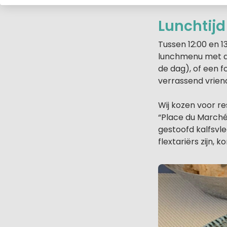
Lunchtijd
Tussen 12:00 en 1
lunchmenu met da
de dag), of een fo
verrassend vriend
Wij kozen voor re
“Place du Marché
gestoofd kalfsvl
flextariërs zijn,