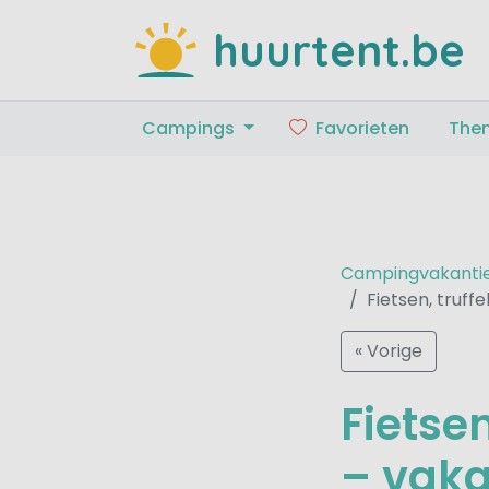
huurtent.be
Campings
Favorieten
The
Campingvakanti
Fietsen, truff
« Vorige
Fietse
– vaka