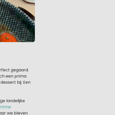
erfect gegaard.
nch een prima
dessert bij. Een
e landelijke
 Drôme
aar we bleven