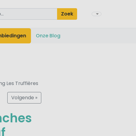
Zoek
nbiedingen
Onze Blog
g Les Truffières
Volgende »
unches
f