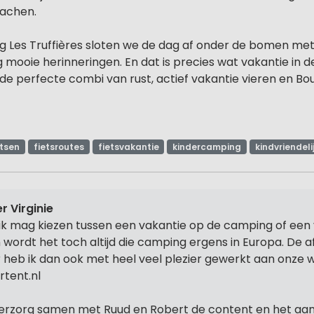
lachen.
 Les Truffières sloten we de dag af onder de bomen met 
 mooie herinneringen. En dat is precies wat vakantie in 
 de perfecte combi van rust, actief vakantie vieren en B
etsen
fietsroutes
fietsvakantie
kindercamping
kindvriendeli
r Virginie
 ik mag kiezen tussen een vakantie op de camping of een 
 wordt het toch altijd die camping ergens in Europa. De 
r heb ik dan ook met heel veel plezier gewerkt aan onze 
rtent.nl
verzorg samen met Ruud en Robert de content en het aa