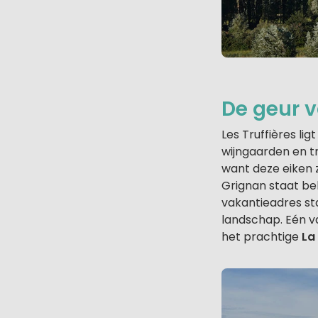
De geur v
Les Truffières lig
wijngaarden en t
want deze eiken z
Grignan staat bek
vakantieadres st
landschap. Eén 
het prachtige
La