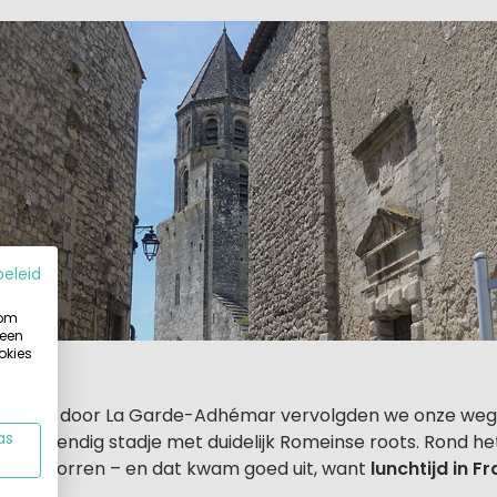
beleid
 om
 een
okies
ndeling door La Garde-Adhémar vervolgden we onze weg 
as
een levendig stadje met duidelijk Romeinse roots. Rond h
 te knorren – en dat kwam goed uit, want
lunchtijd in Fr