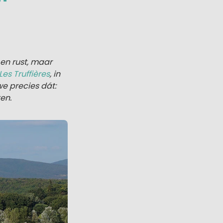
 en rust, maar
es Truffières
, in
we precies dát:
en.