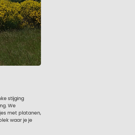
ke stijging
ing. We
jes met platanen,
plek waar je je