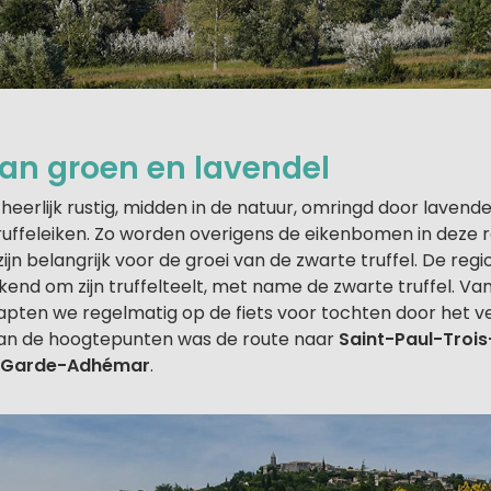
an groen en lavendel
t heerlijk rustig, midden in de natuur, omringd door lavend
ruffeleiken. Zo worden overigens de eikenbomen in deze 
ijn belangrijk voor de groei van de zwarte truffel. De reg
end om zijn truffelteelt, met name de zwarte truffel. Va
apten we regelmatig op de fiets voor tochten door het 
van de hoogtepunten was de route naar
Saint-Paul-Troi
 Garde-Adhémar
.