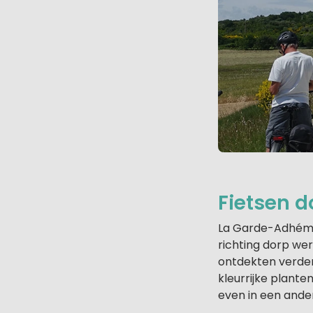
Fietsen d
La Garde-Adhémar 
richting dorp we
ontdekten verder 
kleurrijke plante
even in een ander