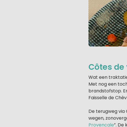
Côtes de 
Wat een traktatie
Met nog een toch
brandstofstop. En
Faisselle de Chèvr
De terugweg via 
wegen, zonovergo
Provencale
”. De