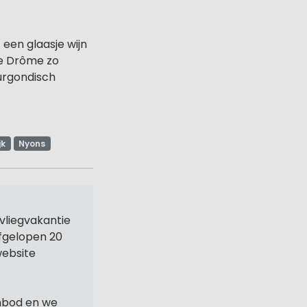
een glaasje wijn
de Drôme zo
ourgondisch
jk
Nyons
vliegvakantie
afgelopen 20
website
nbod en we