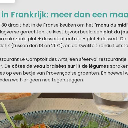
 in Frankrijk: meer dan een maal
3:30 draait het in de Franse keuken om het "
menu du midi
gverse gerechten. Je kiest bijvoorbeeld een
plat du jo
rmule zoals plat + dessert of entrée + plat + dessert. De p
elijk (tussen den 18 en 25€), en de kwaliteit ronduit uitst
staurant Le Comptoir des Arts, een sfeervol restaurantje 
”. De
côtes de veau braisées sur lit de légumes
spraken 
ees op een bedje van Provençaalse groenten. En hoewel w
 konden we hier geen nee tegen zeggen.