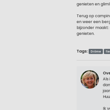
genieten en glim
Terug op camping
en weer een berg
bijzonder maakt:
genieten.
Tags:
Drôme
fi
Ove
Als
dan
jaa
Huu
Ik 