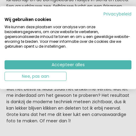
Een azuurblauwe zee, felblauwe lucht en een frisgroen
grasveld zijn vast ook wel ergens te bekennen, maar ik
Privacybeleid
heb zo’n idee dat kleur als achtergrond hier niet echt telt.
Wij gebruiken cookies
Waarom heb ik er nooit aan gedacht om fleurige
We kunnen deze plaatsen voor analyse van onze
bloemen of kleurrijke vruchten van dichtbij te
bezoekersgegevens, om onze website te verbeteren,
gepersonaliseerde inhoud te tonen en om u een geweldige website-
fotograferen? Of om eens in te zoomen op de strandbal
ervaring te bieden. Voor meer informatie over de cookies die we
van mijn kinderen in plaats van op hén? Juist in de zomer
gebruiken opent u de instellingen.
is er volop kleur aanwezig en daar kun je van alles mee, zo
leer ik. En die kale muur in mijn huis kan nog wel wat kleur
en vrolijkheid gebruiken, nu ik er zo over nadenk.
Accepteer alles
Schiet maar raak voor een knaak
Nee, pas aan
Geposeerd of juist spontaan. Licht of donker. Ik weet nooit
wat het beste is. Maar zoals het artikel me vertelt: wat let
me inderdaad om het gewoon te proberen? Het resultaat
is dankzij de moderne techniek meteen zichtbaar, dus ik
kan lekker blijven klikken en deleten tot ik erbij neerval.
Grote kans dat het me dit keer lukt een canvaswaardige
foto te maken. Of meer dan 1!