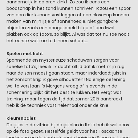
aannemelijk in de oren klinkt. Zo zou ik eens een
boodschap in het zand kunnen schrijven. Ik zou een spoor
van een dier kunnen vastleggen of een close-up kunnen
maken van mijn ijsje of zonnehoedje. Niet gangbare
objecten zoals een aangespoeld blikje of een kwal
plakken ook op foto’s, zo blijkt. Al was dat tot nu toe nooit
het eerste wat me te binnen schoot...
Spelen met licht
Spannende en mysterieuze schaduwen zorgen voor
speelse foto’s, lees ik. Ik dacht altijd dat ik met mijn rug
naar de zon moest gaan staan, maar inderdaad: juist in
het zonlicht krijg ik gave silhouetten! Na enige oefening
wel te verstaan. ’s Morgens vroeg of ’s avonds in de
schemering blijkt dit het best te lukken. Het vergt wat
training, maar tegen de tijd dat zomer 2015 aanbreekt,
heb ik de techniek vast helemaal onder de knie.
Kleurenpalet
De ijsjes in de vitrine bij de ijssalon in Italië heb ik wel eens
op de foto gezet. Hetzelfde geldt voor het Toscaanse
landschap en de bontgekleurde huisjes in Siena en Lucca.