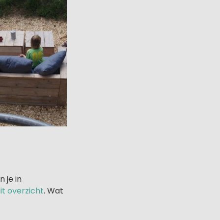
 je in
it overzicht
. Wat