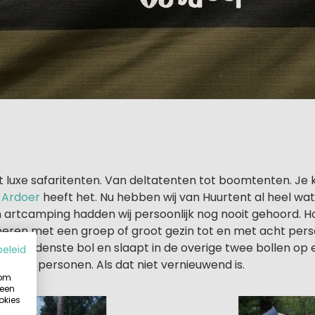
t luxe safaritenten. Van deltatenten tot boomtenten. Je 
f
Ardoer
heeft het. Nu hebben wij van Huurtent al heel wat 
artcamping hadden wij persoonlijk nog nooit gehoord. Ho
ren met een groep of groot gezin tot en met acht perso
de benedenste bol en slaapt in de overige twee bollen op
beleid
oor vier personen. Als dat niet vernieuwend is.
 om
 een
okies