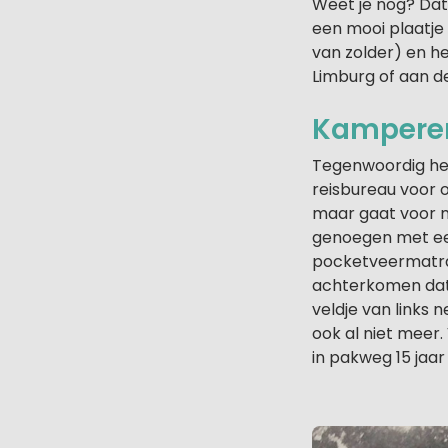
Weet je nog? Dat
een mooi plaatje
van zolder) en h
Limburg of aan de
Kamperen
Tegenwoordig heb 
reisbureau voor o
maar gaat voor m
genoegen met ee
pocketveermatra
achterkomen dat
veldje van links 
ook al niet meer
in pakweg 15 jaar 