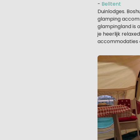
-
Belltent
Duinlodges. Bosh
glamping accomm
glampingland is on
je heerlijk relaxe
accommodaties op