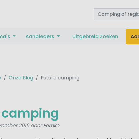
ma's
Aanbieders
Uitgebreid Zoeken
Aa
e
Onze Blog
Future camping
e camping
vember 2016 door Femke