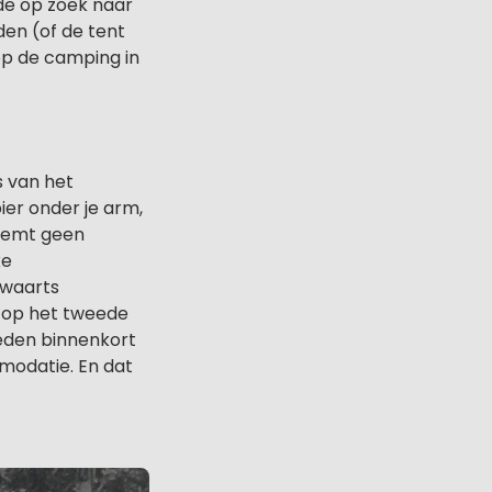
de op zoek naar
den (of de tent
op de camping in
s van het
ier onder je arm,
neemt geen
xe
swaarts
 op het tweede
kheden binnenkort
modatie. En dat