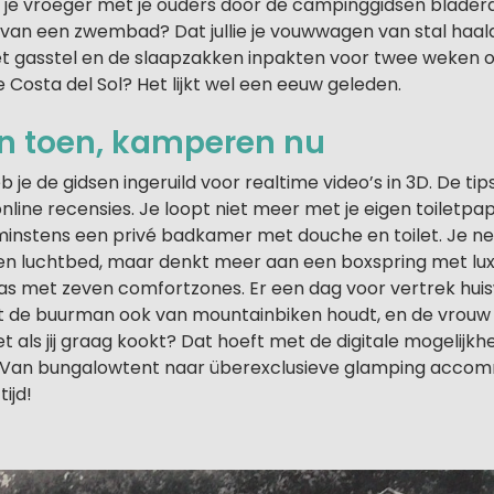
 je vroeger met je ouders door de campinggidsen blader
 van een zwembad? Dat jullie je vouwwagen van stal haal
et gasstel en de slaapzakken inpakten voor twee weken 
 Costa del Sol? Het lijkt wel een eeuw geleden.
 toen, kamperen nu
je de gidsen ingeruild voor realtime video’s in 3D. De tip
nline recensies. Je loopt niet meer met je eigen toiletpap
instens een privé badkamer met douche en toilet. Je 
n luchtbed, maar denkt meer aan een boxspring met lu
s met zeven comfortzones. Er een dag voor vertrek hui
 de buurman ook van mountainbiken houdt, en de vrouw
net als jij graag kookt? Dat hoeft met de digitale mogelij
. Van bungalowtent naar überexclusieve glamping accom
tijd!