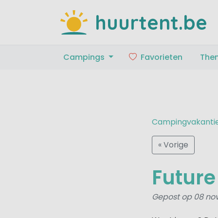
huurtent.be
Campings
Favorieten
The
Campingvakanti
« Vorige
Futur
Gepost op 08 no