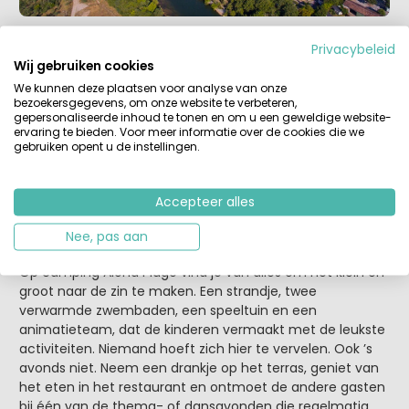
Privacybeleid
Wij gebruiken cookies
Camping Aloha Plage
We kunnen deze plaatsen voor analyse van onze
Deze camping is prachtig gelegen. Direct aan de oever
bezoekersgegevens, om onze website te verbeteren,
gepersonaliseerde inhoud te tonen en om u een geweldige website-
van de rivier, in het hart van de Gorges de l’Ardèche,
ervaring te bieden. Voor meer informatie over de cookies die we
tussen Vallon-Pont-d'Arc en Ruoms. Ook hier verkennen
gebruiken opent u de instellingen.
vakantiegangers de omgeving vooral per kano. Zowel
beginners als de meer ervaren kanoërs en kajakkers
kunnen hier prima uit de (natte) voeten met de
Accepteer alles
stroomversnellingen. Na iedere bocht geniet je weer van
een ander uitzicht.
Nee, pas aan
Op camping Aloha Plage vind je van alles om het klein en
groot naar de zin te maken. Een strandje, twee
verwarmde zwembaden, een speeltuin en een
animatieteam, dat de kinderen vermaakt met de leukste
activiteiten. Niemand hoeft zich hier te vervelen. Ook ’s
avonds niet. Neem een drankje op het terras, geniet van
het eten in het restaurant en ontmoet de andere gasten
bij één van de thema- of dansavonden die regelmatig