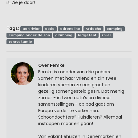
is. Zie je daar!
Tags:
aan rivier
actie
adrenaline
Ardeche
camping
camping onder de zon
glamping
lodgetent
rivier
tentvakantie
Over Femke
Femke is moeder van drie pubers.
Samen met haar vriend en zijn twee
kinderen vormen ze een groot en
gezellig samengesteld gezin. Dat menig
zomer - in twee auto’s en diverse
samenstellingen - op pad gaat om
Europa verder te verkennen.
Schoondochters? Huisdieren? Allemaal
instappen maar en gáán!
Van vakantiehuizen in Denemarken en