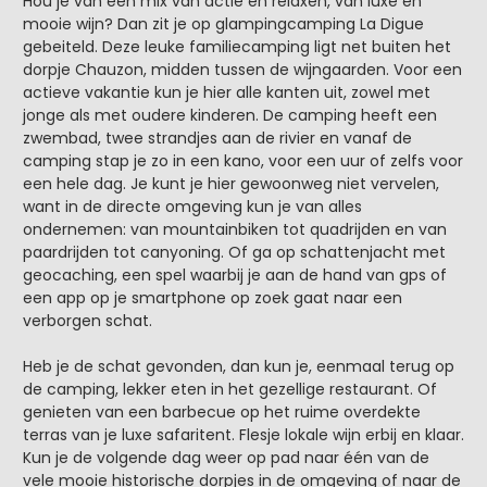
Hou je van een mix van actie en relaxen, van luxe en
mooie wijn? Dan zit je op glampingcamping La Digue
gebeiteld. Deze leuke familiecamping ligt net buiten het
dorpje Chauzon, midden tussen de wijngaarden. Voor een
actieve vakantie kun je hier alle kanten uit, zowel met
jonge als met oudere kinderen. De camping heeft een
zwembad, twee strandjes aan de rivier en vanaf de
camping stap je zo in een kano, voor een uur of zelfs voor
een hele dag. Je kunt je hier gewoonweg niet vervelen,
want in de directe omgeving kun je van alles
ondernemen: van mountainbiken tot quadrijden en van
paardrijden tot canyoning. Of ga op schattenjacht met
geocaching, een spel waarbij je aan de hand van gps of
een app op je smartphone op zoek gaat naar een
verborgen schat.
Heb je de schat gevonden, dan kun je, eenmaal terug op
de camping, lekker eten in het gezellige restaurant. Of
genieten van een barbecue op het ruime overdekte
terras van je luxe safaritent. Flesje lokale wijn erbij en klaar.
Kun je de volgende dag weer op pad naar één van de
vele mooie historische dorpjes in de omgeving of naar de