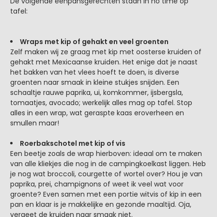
De volgende eenpansgerechten staan in no time op
tafel:
Wraps met kip of gehakt en veel groenten
Zelf maken wij ze graag met kip met oosterse kruiden of
gehakt met Mexicaanse kruiden. Het enige dat je naast
het bakken van het vlees hoeft te doen, is diverse
groenten naar smaak in kleine stukjes snijden. Een
schaaltje rauwe paprika, ui, komkommer, ijsbergsla,
tomaatjes, avocado; werkelijk alles mag op tafel. Stop
alles in een wrap, wat geraspte kaas eroverheen en
smullen maar!
Roerbakschotel met kip of vis
Een beetje zoals de wrap hierboven: ideaal om te maken
van alle kliekjes die nog in de campingkoelkast liggen. Heb
je nog wat broccoli, courgette of wortel over? Hou je van
paprika, prei, champignons of weet ik veel wat voor
groente? Even samen met een portie witvis of kip in een
pan en klaar is je makkelijke en gezonde maaltijd. Oja,
vergeet de kruiden naar smaak niet.