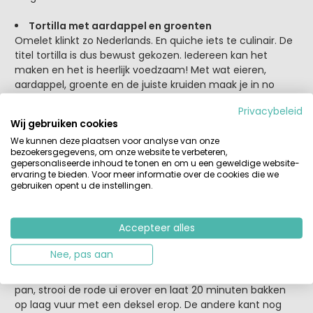
Tortilla met aardappel en groenten
Omelet klinkt zo Nederlands. En quiche iets te culinair. De
titel tortilla is dus bewust gekozen. Iedereen kan het
maken en het is heerlijk voedzaam! Met wat eieren,
aardappel, groente en de juiste kruiden maak je in no
time een smakelijke Zuid-Europeaanse maaltijd voor het
Privacybeleid
hele gezin.
Wij gebruiken cookies
We kunnen deze plaatsen voor analyse van onze
Bloemkool-aardappeltaart uit de koekenpan
bezoekersgegevens, om onze website te verbeteren,
Een taart zonder oven, springvorm of ander fancy
gepersonaliseerde inhoud te tonen en om u een geweldige website-
keukenhulp. Yes please! Voor 1 taart heb je genoeg aan 1
ervaring te bieden. Voor meer informatie over de cookies die we
gebruiken opent u de instellingen.
bloemkool, 3 aardappels, 3 eieren, 2 tenen knoflook en 1
grote rode ui. Schil de aardappels (of zet je kind of
partner aan het werk) en rasp of snijd ze fijn. Haal
Accepteer alles
vervolgens de bladeren van de bloemkool, snijd de
onderkant weg en rasp hem fijn. Doe de aardappel en
Nee, pas aan
bloemkool in een kom en doe de eieren plus wat olie,
peper en zout en knoflook erbij. Gooi het mengsel in de
pan, strooi de rode ui erover en laat 20 minuten bakken
op laag vuur met een deksel erop. De andere kant nog