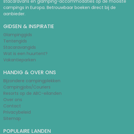
stacaravans en glamping-accommodaties op de mooiste
campings in Europa. Betrouwbaar boeken direct bij de
aanbieder.
GIDSEN & INSPIRATIE
Glampinggids
Tentengids
Stacaravangids
Wat is een huurtent?
Vakantieparken
HANDIG & OVER ONS
Bijzondere campingplekken
Campingjobs/Couriers
Resorts op de ABC-eilanden
Over ons
Contact
Privacybeleid
Sitemap
POPULAIRE LANDEN