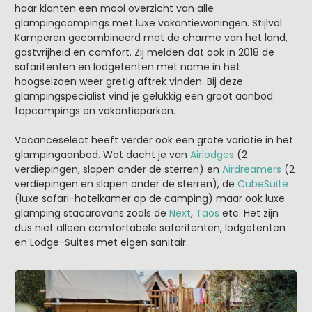
haar klanten een mooi overzicht van alle
glampingcampings met luxe vakantiewoningen. Stijlvol
Kamperen gecombineerd met de charme van het land,
gastvrijheid en comfort. Zij melden dat ook in 2018 de
safaritenten en lodgetenten met name in het
hoogseizoen weer gretig aftrek vinden. Bij deze
glampingspecialist vind je gelukkig een groot aanbod
topcampings en vakantieparken.
Vacanceselect heeft verder ook een grote variatie in het
glampingaanbod. Wat dacht je van
Airlodges
(2
verdiepingen, slapen onder de sterren) en
Airdreamers
(2
verdiepingen en slapen onder de sterren), de
CubeSuite
(luxe safari-hotelkamer op de camping) maar ook luxe
glamping stacaravans zoals de
Next
,
Taos
etc. Het zijn
dus niet alleen comfortabele safaritenten, lodgetenten
en Lodge-Suites met eigen sanitair.