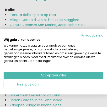
Italie:
Tenuta delle Ripalte op Elba
Village Conca d’Oro bij het Lago Maggiore
Centro Vacanze San Marino, Adriatische Kust
Weekend aan het Gardameer
Orbetello in Toscane
Privacybeleid
Wij gebruiken cookies
Molino a Fuoco aan zee in Toscana
La Rocca, Bardolino aan het Gardameer
We kunnen deze plaatsen voor analyse van onze
bezoekersgegevens, om onze website te verbeteren,
Barco Reale in Toscane
gepersonaliseerde inhoud te tonen en om u een geweldige website-
Country House Il Girasole in Marche
ervaring te bieden. Voor meer informatie over de cookies die we
Orlando in Chianti in Toscane
gebruiken opent u de instellingen.
Frankrijk:
Les Ranchisses in de Ardèche
Accepteer alles
Domaine Le Midi in de Vendée
Nee, pas aan
Pomport Beach in de Dordogne
Domaine de Champé in Lorraine
Les Alicourts Resort bij de Loire
Beach Garden in de Languedoc
Kanopee Village in Rhône Alpes