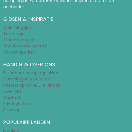
campings in Europa. Betrouwbaar boeken direct bij de
aanbieder.
GIDSEN & INSPIRATIE
Glampinggids
Tentengids
Stacaravangids
Wat is een huurtent?
Vakantieparken
HANDIG & OVER ONS
Bijzondere campingplekken
Campingjobs/Couriers
Resorts op de ABC-eilanden
Over ons
Contact
Privacybeleid
Sitemap
POPULAIRE LANDEN
Frankrijk