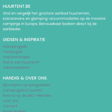
HUURTENT.BE
Vind en vergelijk het grootste aanbod huurtenten,
stacaravans en glamping-accommodaties op de mooiste
campings in Europa. Betrouwbaar boeken direct bij de
aanbieder.
GIDSEN & INSPIRATIE
Glampinggids
Tentengids
Stacaravangids
Wat is een huurtent?
Vakantieparken
HANDIG & OVER ONS
Bijzondere campingplekken
Campingjobs/Couriers
Resorts op de ABC-eilanden
Over ons
Contact
Privacybeleid