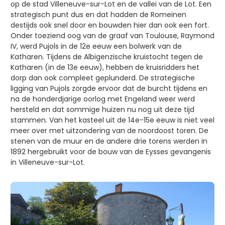
op de stad Villeneuve-sur-Lot en de vallei van de Lot. Een
strategisch punt dus en dat hadden de Romeinen
destijds ook snel door en bouwden hier dan ook een fort.
Onder toeziend oog van de graaf van Toulouse, Raymond
IV, werd Pujols in de 12e eeuw een bolwerk van de
Katharen. Tijdens de Albigenzische kruistocht tegen de
Katharen (in de 13e eeuw), hebben de kruisridders het
dorp dan ook compleet geplunderd. De strategische
ligging van Pujols zorgde ervoor dat de burcht tijdens en
na de honderdjarige oorlog met Engeland weer werd
hersteld en dat sommige huizen nu nog uit deze tijd
stammen. Van het kasteel uit de 14e-15e eeuw is niet veel
meer over met uitzondering van de noordoost toren. De
stenen van de muur en de andere drie torens werden in
1892 hergebruikt voor de bouw van de Eysses gevangenis
in Villeneuve-sur-Lot.