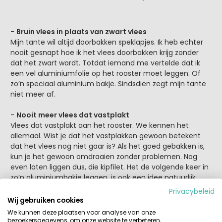
-
Bruin vlees in plaats van zwart vlees
Mijn tante wil altijd doorbakken speklapjes. Ik heb echter
nooit gesnapt hoe ik het vlees doorbakken krijg zonder
dat het zwart wordt. Totdat iemand me vertelde dat ik
een vel aluminiumfolie op het rooster moet leggen. Of
zo’n speciaal aluminium bakje. Sindsdien zegt mijn tante
niet meer af.
-
Nooit meer vlees dat vastplakt
Vlees dat vastplakt aan het rooster. We kennen het
allemaal. Wist je dat het vastplakken gewoon betekent
dat het vlees nog niet gaar is? Als het goed gebakken is,
kun je het gewoon omdraaien zonder problemen. Nog
even laten liggen dus, die kipfilet. Het de volgende keer in
zo’n aluminiumbakje leggen, is ook een idee natuurlijk.
Privacybeleid
-
Emmer water of emmer zand?
Wij gebruiken cookies
Jaren heb ik gedacht dat die aanbevolen emmer water
We kunnen deze plaatsen voor analyse van onze
voor het blussen van de barbecue was. Gelukkig voor mij
bezoekersgegevens, om onze website te verbeteren,