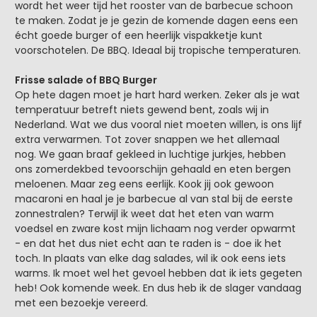
wordt het weer tijd het rooster van de barbecue schoon
te maken. Zodat je je gezin de komende dagen eens een
écht goede burger of een heerlijk vispakketje kunt
voorschotelen. De BBQ. Ideaal bij tropische temperaturen.
Frisse salade of BBQ Burger
Op hete dagen moet je hart hard werken. Zeker als je wat
temperatuur betreft niets gewend bent, zoals wij in
Nederland. Wat we dus vooral niet moeten willen, is ons lijf
extra verwarmen. Tot zover snappen we het allemaal
nog. We gaan braaf gekleed in luchtige jurkjes, hebben
ons zomerdekbed tevoorschijn gehaald en eten bergen
meloenen. Maar zeg eens eerlijk. Kook jij ook gewoon
macaroni en haal je je barbecue al van stal bij de eerste
zonnestralen? Terwijl ik weet dat het eten van warm
voedsel en zware kost mijn lichaam nog verder opwarmt
- en dat het dus niet echt aan te raden is - doe ik het
toch. In plaats van elke dag salades, wil ik ook eens iets
warms. Ik moet wel het gevoel hebben dat ik iets gegeten
heb! Ook komende week. En dus heb ik de slager vandaag
met een bezoekje vereerd.