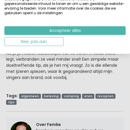
gepersonaliseerde inhoud te tonen en om u een geweldige website-
en mijn vrienden en familie is het nooit zo ver gekomen
ervaring te bieden. Voor meer informatie over de cookies die we
dat ik hem nodig had… Het water is natuurlijk voor het
gebruiken opent u de instellingen.
blussen van gewonden en om eventuele brandwonden te
koelen. Als de barbecue in de fik staat, heb je zand nodig.
Sindsdien graaf ik eerst even in de tuin voordat ik de
Accepteer alles
uitnodigingen rondstuur
Nee, pas aan
-
Geen zwarte of afgebroken satéstokjes
Als je je houten satéstokjes van te voren in koud water
legt, verbranden ze veel minder snel! Een simpele maar
doeltreffende tip, als je het mij vraagt. Zo is die ellende
met ijzeren spiezen, waar ik gegarandeerd altijd mijn
vingers aan brand, ook voorbij.
Tags:
algemeen
beleving
camping
eten
recepten
tips
Over Femke