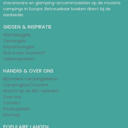
stacaravans en glamping-accommodaties op de mooiste
campings in Europa. Betrouwbaar boeken direct bij de
aanbieder.
GIDSEN & INSPIRATIE
Glampinggids
Tentengids
Stacaravangids
Wat is een huurtent?
Vakantieparken
HANDIG & OVER ONS
Bijzondere campingplekken
Campingjobs/Couriers
Resorts op de ABC-eilanden
Over ons
Contact
Privacybeleid
Sitemap
POPULAIRE LANDEN