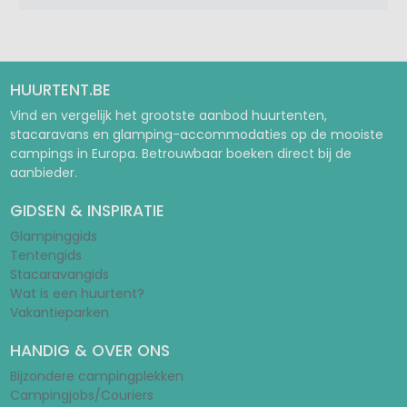
HUURTENT.BE
Vind en vergelijk het grootste aanbod huurtenten,
stacaravans en glamping-accommodaties op de mooiste
campings in Europa. Betrouwbaar boeken direct bij de
aanbieder.
GIDSEN & INSPIRATIE
Glampinggids
Tentengids
Stacaravangids
Wat is een huurtent?
Vakantieparken
HANDIG & OVER ONS
Bijzondere campingplekken
Campingjobs/Couriers