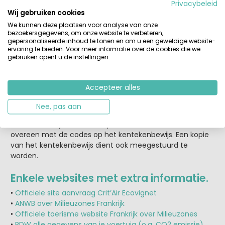
Je kunt de
status van je bestelling
volgen via
Privacybeleid
Wij gebruiken cookies
https://certificat-air.gouv.fr/en/suivi
.
We kunnen deze plaatsen voor analyse van onze
bezoekersgegevens, om onze website te verbeteren,
Er zijn ook andere sites die de Franse milieusticker
gepersonaliseerde inhoud te tonen en om u een geweldige website-
aanbieden. Deze zijn niet officieel en de kosten kunnen
ervaring te bieden. Voor meer informatie over de cookies die we
(veel) hoger liggen.
gebruiken opent u de instellingen.
Hulp bij het invullen van het formulier
Accepteer alles
Het formulier is typisch Frans, ook in de Engelse vertaling.
Helaas biedt de site zelf weinig hulp bij het invullen van
Nee, pas aan
het formulier. Het belangrijkste hulpmiddel is je
kentekenbewijs; de codes op het formulier komen
overeen met de codes op het kentekenbewijs. Een kopie
van het kentekenbewijs dient ook meegestuurd te
worden.
Enkele websites met extra informatie.
•
Officiele site aanvraag Crit’Air Ecovignet
•
ANWB over Milieuzones Frankrijk
•
Officiele toerisme website Frankrijk over Milieuzones
•
RDW alle gegevens van je voertuig (o.a. CO2 emissie)