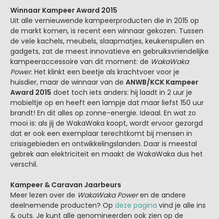
Winnaar Kampeer Award 2015
Uit alle vernieuwende kampeerproducten die in 2015 op
de markt komen, is recent een winnaar gekozen. Tussen
de vele kachels, meubels, slaapmatjes, keukenspullen en
gadgets, zat de meest innovatieve en gebruiksvriendelijke
kampeeraccessoire van dit moment: de
WakaWaka
Power
. Het klinkt een beetje als krachtvoer voor je
huisdier, maar de winnaar van de
ANWB/KCK Kampeer
Award 2015
doet toch iets anders: hij laadt in 2 uur je
mobieltje op en heeft een lampje dat maar liefst 150 uur
brandt! En dit alles op zonne-energie. Ideaal. En wat zo
mooi is: als jij de WakaWaka koopt, wordt ervoor gezorgd
dat er ook een exemplaar terechtkomt bij mensen in
crisisgebieden en ontwikkelingslanden. Daar is meestal
gebrek aan elektriciteit en maakt de WakaWaka dus het
verschil.
Kampeer & Caravan Jaarbeurs
Meer lezen over de
WakaWaka Power
en de andere
deelnemende producten? Op
deze pagina
vind je alle ins
& outs. Je kunt alle genomineerden ook zien op de