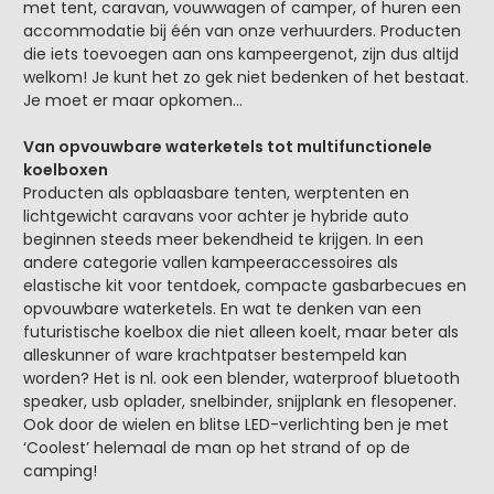
met tent, caravan, vouwwagen of camper, of huren een
accommodatie bij één van onze verhuurders. Producten
die iets toevoegen aan ons kampeergenot, zijn dus altijd
welkom! Je kunt het zo gek niet bedenken of het bestaat.
Je moet er maar opkomen…
Van opvouwbare waterketels tot multifunctionele
koelboxen
Producten als opblaasbare tenten, werptenten en
lichtgewicht caravans voor achter je hybride auto
beginnen steeds meer bekendheid te krijgen. In een
andere categorie vallen kampeeraccessoires als
elastische kit voor tentdoek, compacte gasbarbecues en
opvouwbare waterketels. En wat te denken van een
futuristische koelbox die niet alleen koelt, maar beter als
alleskunner of ware krachtpatser bestempeld kan
worden? Het is nl. ook een blender, waterproof bluetooth
speaker, usb oplader, snelbinder, snijplank en flesopener.
Ook door de wielen en blitse LED-verlichting ben je met
‘Coolest’ helemaal de man op het strand of op de
camping!