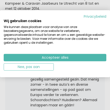
Kampeer & Caravan Jaarbeurs te Utrecht van 8 tot en
met 12 oktober 2014.
Privacybeleid
Dat wordt handig, betaalbaar en comfortabel kamperen
Wij gebruiken cookies
voortaan!
We kunnen deze plaatsen voor analyse van onze
bezoekersgegevens, om onze website te verbeteren,
gepersonaliseerde inhoud te tonen en om u een geweldige website-
ervaring te bieden. Voor meer informatie over de cookies die we
Tags:
algemeen
kamperen
nieuws
vakantie
gebruiken opent u de instellingen.
Accepteer alles
Over Femke
Femke is moeder van drie pubers.
Nee, pas aan
Samen met haar vriend en zijn twee
kinderen vormen ze een groot en
gezellig samengesteld gezin. Dat menig
zomer - in twee auto’s en diverse
samenstellingen - op pad gaat om
Europa verder te verkennen.
Schoondochters? Huisdieren? Allemaal
instappen maar en gáán!