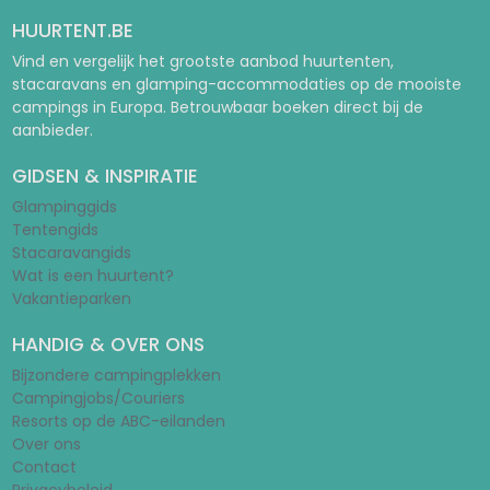
HUURTENT.BE
Vind en vergelijk het grootste aanbod huurtenten,
stacaravans en glamping-accommodaties op de mooiste
campings in Europa. Betrouwbaar boeken direct bij de
aanbieder.
GIDSEN & INSPIRATIE
Glampinggids
Tentengids
Stacaravangids
Wat is een huurtent?
Vakantieparken
HANDIG & OVER ONS
Bijzondere campingplekken
Campingjobs/Couriers
Resorts op de ABC-eilanden
Over ons
Contact