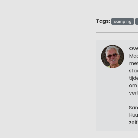
Tags:
camping
Ove
Maa
met
sta
tij
om 
ver
Sam
Huu
zel