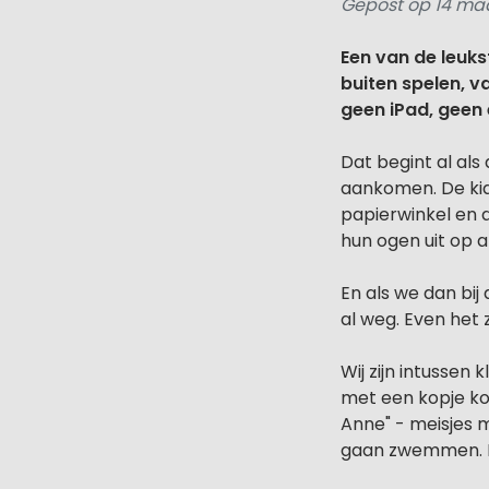
Gepost op 14 maa
Een van de leuks
buiten spelen, v
geen iPad, geen 
Dat begint al al
aankomen. De kid
papierwinkel en 
hun ogen uit op 
En als we dan bij
al weg. Even het
Wij zijn intussen
met een kopje kof
Anne" - meisjes 
gaan zwemmen. Di