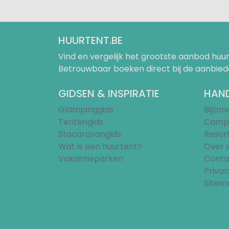
HUURTENT.BE
Vind en vergelijk het grootste aanbod h
Betrouwbaar boeken direct bij de aanbied
GIDSEN & INSPIRATIE
HAND
Glampinggids
Bijzo
Tentengids
Campi
Stacaravangids
Resor
Wat is een huurtent?
Over 
Vakantieparken
Conta
Privac
Sitem