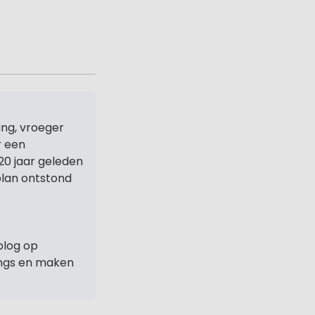
ng, vroeger
r een
20 jaar geleden
 plan ontstond
blog op
ings en maken