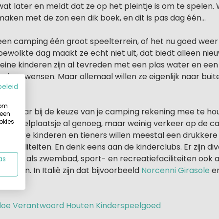
t later en meldt dat ze op het pleintje is om te spelen.
aken met de zon een dik boek, en dit is pas dag één...
een camping één groot speelterrein, of het nu goed weer i
ewolkte dag maakt ze echt niet uit, dat biedt alleen nie
leine kinderen zijn al tevreden met een plas water en e
dere wensen. Maar allemaal willen ze eigenlijk naar buite
beleid
te.
 om
g om daar bij de keuze van je camping rekening mee te ho
 een
okies
 een speelplaatsje al genoeg, maar weinig verkeer op de 
 Grotere kinderen en tieners willen meestal een drukkere
faciliteiten. En denk eens aan de kinderclubs. Er zijn d
ningen als zwembad, sport- en recreatiefaciliteiten ook al
as
en zijn. In Italië zijn dat bijvoorbeeld
Norcenni Girasole
e
oe Verantwoord Houten Kinderspeelgoed