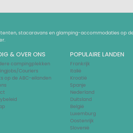
uurtenten, stacaravans en glamping-accommodaties op de
er.
IG & OVER ONS
POPULAIRE LANDEN
ndere campingplekken
Frankrijk
ngjobs/Couriers
Italië
ts op de ABC-eilanden
Kroatië
ons
Spanje
ct
Nederland
ybeleid
Duitsland
ap
België
Luxemburg
Oostenrijk
Slovenië