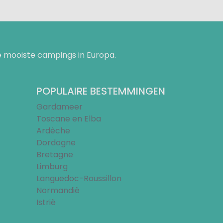
 mooiste campings in Europa.
POPULAIRE BESTEMMINGEN
Gardameer
Toscane en Elba
Ardèche
Dordogne
Bretagne
Limburg
Languedoc-Roussillon
Normandië
Istrië