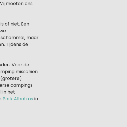
 Wij moeten ons
s of niet. Een
uwe
en schommel, maar
n. Tijdens de
uden. Voor de
camping misschien
 (grotere)
iverse campings
 in het
n
Park Albatros
in