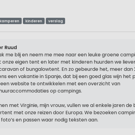
kamperen
kinderen
verslag
r Ruud
k me blij en neem me mee naar een leuke groene campi
 onze eigen tent en later met kinderen huurden we lieve
caravan of bungalowtent. En zo gebeurde het, meer dan 
dens een vakantie in Spanje, dat bij een goed glas wijn het
een website te ontwikkelen met een overzicht van
huuraccommodaties op campings.
en met Virginie, mijn vrouw, vullen we al enkele jaren de 
rtent met onze reizen door Europa. We bezoeken camp
f foto’s en passen waar nodig teksten aan.