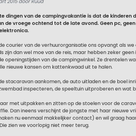
rt 2015 door Ruud
te dingen van de campingvakantie is dat de kinderen 
an de vroege ochtend tot de late avond. Geen pc, geen 
elektronica.
s de courier van de verhuurorganisatie ons opvangt als w
s zijn dan wel moe van de reis, maar hebben zeker geen i
de openingstijden van de campingwinkel. Ze drentelen wat
alle nieuwe kansen om kattenkwaad uit te halen.
 de stacaravan aankomen, de auto uitladen en de boel inri
 zwembad inspecteren, de speeltuin uitproberen en wat
 klaar met uitpakken en zitten op de stoelen voor de cara
fie. Dan ineens verschijnt de jongste met haar nieuwe vrie
maken nu eenmaal makkelijker contact) en wil graag haar
e zien we voorlopig niet meer terug.