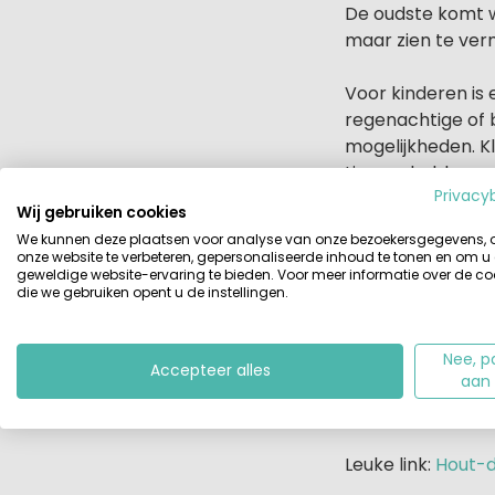
De oudste komt wa
maar zien te verm
Voor kinderen is 
regenachtige of b
mogelijkheden. K
tieners hebben an
Privacy
vakantie tenmins
Wij gebruiken cookies
We kunnen deze plaatsen voor analyse van onze bezoekersgegevens,
Het is verstandi
onze website te verbeteren, gepersonaliseerde inhoud te tonen en om u
geweldige website-ervaring te bieden. Voor meer informatie over de co
hele kleintjes is
die we gebruiken opent u de instellingen.
nog belangrijker.
camping met meer 
waar alle voorzie
Nee, p
Accepteer alles
aan
voorjaar/najaar op
Toscane
.
Leuke link:
Hout-d