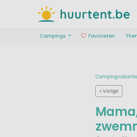
huurtent.be
Campings
Favorieten
The
Campingvakanti
« Vorige
Mama, 
zwem