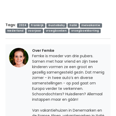
Tags:
2024
Frankrijk
GustoBaby
Italië
meivakantie
Nederland
voorjaar
vroegboeken
vroegboekkorting
Over Femke
Femke is moeder van drie pubers.
Samen met haar vriend en zijn twee
kinderen vormen ze een groot en
gezellig samengesteld gezin. Dat menig
zomer - in twee auto’s en diverse
samenstellingen - op pad gaat om
Europa verder te verkennen.
Schoondochters? Huisdieren? Allemaal
instappen maar en gáán!
Van vakantiehuizen in Denemarken en
de Franse Alpen, vakantieparken in Italië