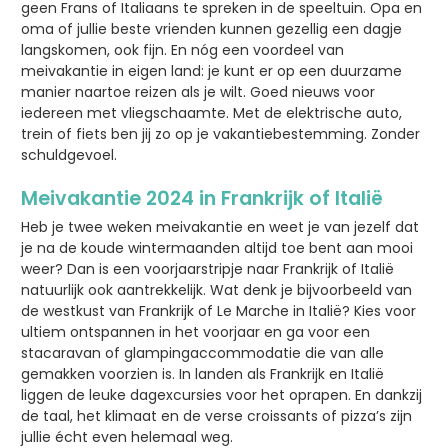
geen Frans of Italiaans te spreken in de speeltuin. Opa en
oma of jullie beste vrienden kunnen gezellig een dagje
langskomen, ook fijn. En nóg een voordeel van
meivakantie in eigen land: je kunt er op een duurzame
manier naartoe reizen als je wilt. Goed nieuws voor
iedereen met vliegschaamte. Met de elektrische auto,
trein of fiets ben jij zo op je vakantiebestemming. Zonder
schuldgevoel.
Meivakantie 2024 in Frankrijk of Italië
Heb je twee weken meivakantie en weet je van jezelf dat
je na de koude wintermaanden altijd toe bent aan mooi
weer? Dan is een voorjaarstripje naar Frankrijk of Italië
natuurlijk ook aantrekkelijk. Wat denk je bijvoorbeeld van
de westkust van Frankrijk of Le Marche in Italië? Kies voor
ultiem ontspannen in het voorjaar en ga voor een
stacaravan of glampingaccommodatie die van alle
gemakken voorzien is. In landen als Frankrijk en Italië
liggen de leuke dagexcursies voor het oprapen. En dankzij
de taal, het klimaat en de verse croissants of pizza’s zijn
jullie écht even helemaal weg.