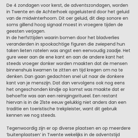
De 4 zondagen voor kerst, de adventszondagen, worden
in Twente en de Achterhoek opgeluisterd door het geluid
van de midwinterhoorn. Dit oer geluid, dit diep sonore en
soms gillend hoog signaal moest in vroegere tijden de
geesten verjagen.
In de herfsttijden waarin bomen door het bladverlies
veranderden in spookachtige figuren die zwiepend hun
taken lieten ratelen was angst een eenvoudig zaadje. Het
gure weer aan de ene kant en aan de andere kant het
steeds vroeger donker worden maakten dat de mensen
binnenshuis kwamen te zitten en tijd kregen om na te
denken. Dan gaan gedachten snel uit naar de donkere
kant van je menszijn. Dat dan vervolgens ook nog eens
het ongeschonden kindje op komst was maakte dat er
behoefte was aan een reinigingsritueel. Een restant
hiervan is in de 21ste eeuw gelukkig niet anders dan een
traditie en toeristische trekpleister, want dit gebruik
kennen we nog steeds.
Tegenwoordig zijn er op diverse plaatsen en op meerdere
‘buitenplaatsen’ in Twente wekelijks in de adventstijd