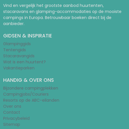
Vind en vergelijk het grootste aanbod huurtenten,
stacaravans en glamping-accommodaties op de mooiste
campings in Europa. Betrouwbaar boeken direct bij de
aanbieder.
GIDSEN & INSPIRATIE
Glampinggids
Tentengids
Stacaravangids
Wat is een huurtent?
Vakantieparken
HANDIG & OVER ONS
Bijzondere campingplekken
Campingjobs/Couriers
Resorts op de ABC-eilanden
Over ons
Contact
Privacybeleid
Sitemap