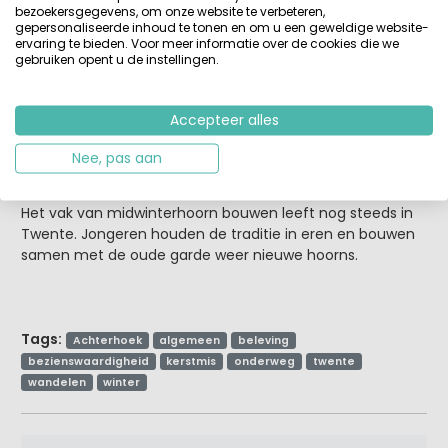
de onbegrijpelijke compositie. De blazer liet zijn hoorn
bezoekersgegevens, om onze website te verbeteren,
naast zijn klompen rusten en onze dochter verzamelde
gepersonaliseerde inhoud te tonen en om u een geweldige website-
ervaring te bieden. Voor meer informatie over de cookies die we
moed en stelde de man met pet de volgende vraag:
gebruiken opent u de instellingen.
“Meneer: kunt u ook ‘kortjakje’ op uw blokfluit spelen?” De
enigszins uit het veld geslagen man antwoord kort en
krachtig: “nee”, waarop onze dochter pareerde met: “Mijn
Accepteer alles
moeder wel!”
Met een brede glimlach namen we afscheid en wensten
Nee, pas aan
de man een goede feestmaand toe.
Het vak van midwinterhoorn bouwen leeft nog steeds in
Twente. Jongeren houden de traditie in eren en bouwen
samen met de oude garde weer nieuwe hoorns.
Tags:
Achterhoek
algemeen
beleving
bezienswaardigheid
kerstmis
onderweg
twente
wandelen
winter