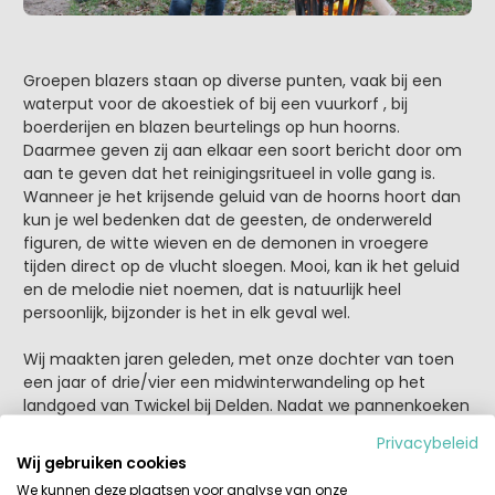
Groepen blazers staan op diverse punten, vaak bij een
waterput voor de akoestiek of bij een vuurkorf , bij
boerderijen en blazen beurtelings op hun hoorns.
Daarmee geven zij aan elkaar een soort bericht door om
aan te geven dat het reinigingsritueel in volle gang is.
Wanneer je het krijsende geluid van de hoorns hoort dan
kun je wel bedenken dat de geesten, de onderwereld
figuren, de witte wieven en de demonen in vroegere
tijden direct op de vlucht sloegen. Mooi, kan ik het geluid
en de melodie niet noemen, dat is natuurlijk heel
persoonlijk, bijzonder is het in elk geval wel.
Wij maakten jaren geleden, met onze dochter van toen
een jaar of drie/vier een midwinterwandeling op het
landgoed van Twickel bij Delden. Nadat we pannenkoeken
hadden gesmikkeld en ons gelaafd hadden aan de
Privacybeleid
warme chocomel togen we naar de volgende
Wij gebruiken cookies
blazersgroep. We hoorden de aole roop en beluisterden
We kunnen deze plaatsen voor analyse van onze