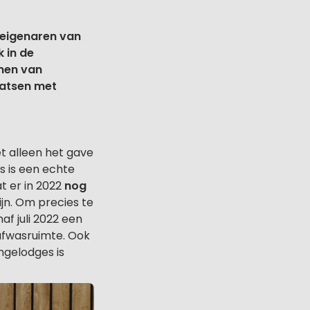
 eigenaren van
 in de
rmen van
aatsen met
et alleen het gave
 is een echte
t er in 2022
nog
jn. Om precies te
f juli 2022 een
afwasruimte. Ook
ngelodges is