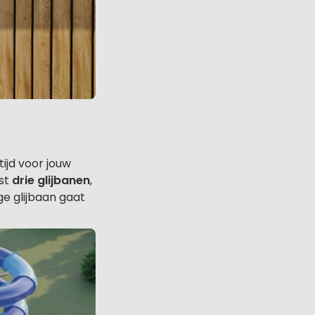
tijd voor jouw
fst
drie glijbanen
,
e glijbaan gaat