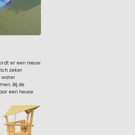
ordt er een nieuw
zich zeker
t water
en. Bij de
aar een heuse