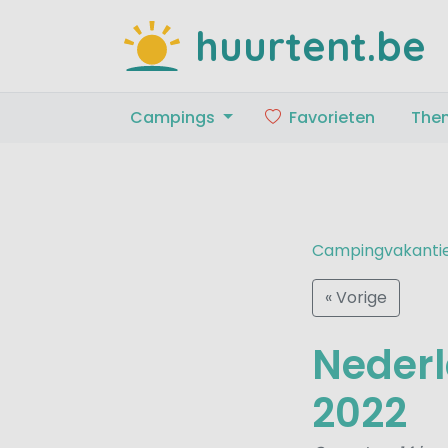
huurtent.be
Campings
Favorieten
The
Campingvakanti
« Vorige
Nederl
2022