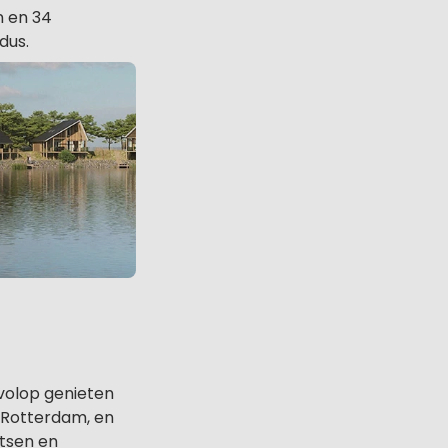
n en 34
dus.
 volop genieten
j Rotterdam, en
tsen en