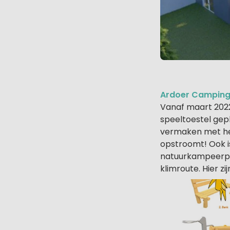
Ardoer Camping 
Vanaf maart 2022
speeltoestel gep
vermaken met het
opstroomt! Ook i
natuurkampeerpl
klimroute. Hier zi