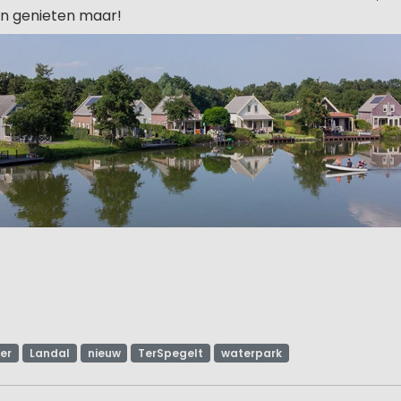
n genieten maar!
er
Landal
nieuw
TerSpegelt
waterpark