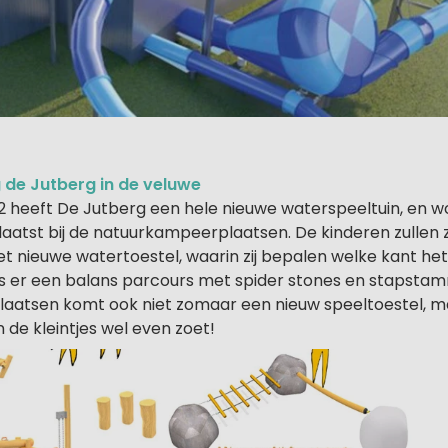
de Jutberg in de veluwe
 heeft De Jutberg een hele nieuwe waterspeeltuin, en w
laatst bij de natuurkampeerplaatsen. De kinderen zullen 
 nieuwe watertoestel, waarin zij bepalen welke kant he
s er een balans parcours met spider stones en stapstamm
aatsen komt ook niet zomaar een nieuw speeltoestel, m
jn de kleintjes wel even zoet!