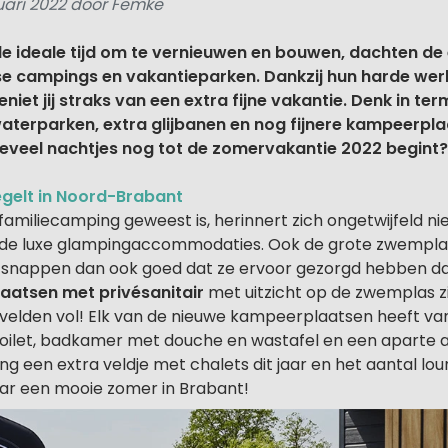
uari 2022 door Femke
de ideale tijd om te vernieuwen en bouwen, dachten de
e campings en vakantieparken. Dankzij hun harde werk
eniet jij straks van een extra fijne vakantie. Denk in te
waterparken, extra glijbanen en nog fijnere kampeerpl
oeveel nachtjes nog tot de zomervakantie 2022 begint?
gelt in Noord-Brabant
familiecamping geweest is, herinnert zich ongetwijfeld ni
 de luxe glampingaccommodaties. Ook de grote zwemplas
 snappen dan ook goed dat ze ervoor gezorgd hebben da
atsen met privésanitair
met uitzicht op de zwemplas zi
velden vol! Elk van de nieuwe kampeerplaatsen heeft vana
 toilet, badkamer met douche en wastafel en een aparte 
ng een extra veldje met chalets dit jaar en het aantal lou
aar een mooie zomer in Brabant!