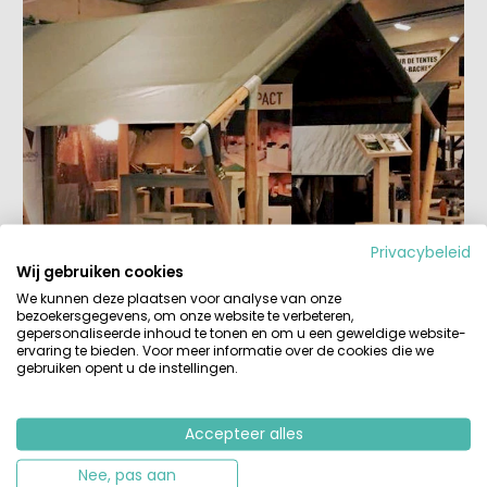
Privacybeleid
Wij gebruiken cookies
We kunnen deze plaatsen voor analyse van onze
bezoekersgegevens, om onze website te verbeteren,
gepersonaliseerde inhoud te tonen en om u een geweldige website-
ervaring te bieden. Voor meer informatie over de cookies die we
gebruiken opent u de instellingen.
Zet voor 2018 al vast deze vakantiebeurs op 6,7 en 8
november 2018 SETT in Montpellier in je agenda om ook
mee te kunnen smullen van alle innovaties, snufjes en
Accepteer alles
bijzondere accommodaties op kampeergebied.
Nee, pas aan