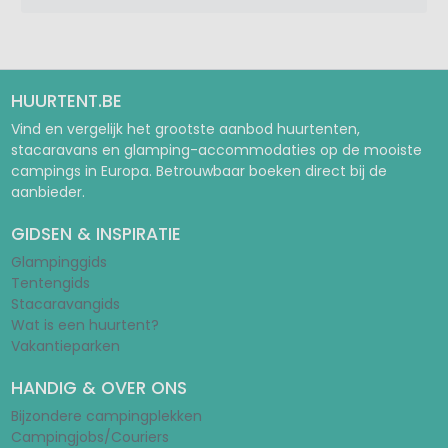
HUURTENT.BE
Vind en vergelijk het grootste aanbod huurtenten,
stacaravans en glamping-accommodaties op de mooiste
campings in Europa. Betrouwbaar boeken direct bij de
aanbieder.
GIDSEN & INSPIRATIE
Glampinggids
Tentengids
Stacaravangids
Wat is een huurtent?
Vakantieparken
HANDIG & OVER ONS
Bijzondere campingplekken
Campingjobs/Couriers