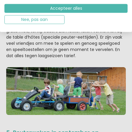
te maken. Ook hier kunnen ouders zich laten verwennen
Accepteer alles
tijdens de baby- en peuterweken in juni en de eerste
week van september. Het zwembad op
camping Moulin
Nee, pas aan
des Jarasses
is extra warm, kinderen t/m 4 jaar eten
gratis mee, terwijl ouders zich lekker laten verwennen bij
de table d’hôtes (speciale peuter-eettijden). Er zijn vaak
veel vriendjes om mee te spelen en genoeg speelgoed
en speeltoestellen om je geen moment te vervelen. En
dat alles tegen laagseizoen tarief.