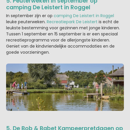
5. Peuterweken in september op
camping De Leistert in Roggel
In september zijn er op
camping De Leistert in Roggel
leuke peuterweken.
Recreatiepark De Leistert
is echt de
leukste bestemming voor gezinnen met jonge kinderen.
Tussen 1 september en 15 september is er een speciaal
recreatieprogramma voor de allerjongste kinderen.
Geniet van de kindvriendelijke accommodaties en de
goede voorzieningen.
5. De Bob & Babet Kampeerpretdagen op