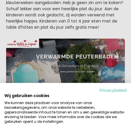
kleuterweken aangeboden. Heb je geen zin om te koken?
Schuif lekker aan voor een heerlijke plat du jour. Aan de
kinderen wordt ook gedacht, zij worden verwend met
heerlijke hapjes. Kinderen van 0 tot 4 jaar eten met de
table d’hôtes en plat du jour zelfs gratis mee!
Privacybeleid
Wij gebruiken cookies
4. Baby- en Peuterweken op Camping
We kunnen deze plaatsen voor analyse van onze
bezoekersgegevens, om onze website te verbeteren,
Moulin des Jarasses, Creuse
gepersonaliseerde inhoud te tonen en om u een geweldige website-
ervaring te bieden. Voor meer informatie over de cookies die we
Wat een fijne relaxte camping, mooie safaritenten
gebruiken opent u de instellingen.
(Vodatent), fijne familiedouches, het bos, het beekje en
de table d’hôtes, een heerlijke plek dus om herinneringen