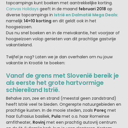
topcampings kunt boeken met aantrekkelijke korting.
Canvas Holidays
geeft in de maand
februari 2018
op
diverse topcampings in
Istrië en Dalmatië Mega Deals
:
namelijk
14=10 korting
en dit geldt ook in het
hoogseizoen.
Dus nu snel boeken en in de meivakantie, het voorjaar of
hoogseizoen volop genieten van dit prachtige gastvrije
vakantieland.
Twijfel je nog? Laten we je dan overhalen om nu jouw
vakantie in Kroatië te boeken:
Vanaf de grens met Slovenië bereik je
als eerste het grote hartvormige
schiereiland Istrië.
Behalve zon, zee en strand (meestal geen zandstrand)
heeft Istrië veel te bieden. Ongerepte natuurgebieden en
prachtige kusten. In de mooie steden, zoals
Poreç
met
haar Eufrasius basiliek,
Pula
met o.a. haar Romeinse
amfitheater,
Rovinj
met een prachtig autovrij centrum