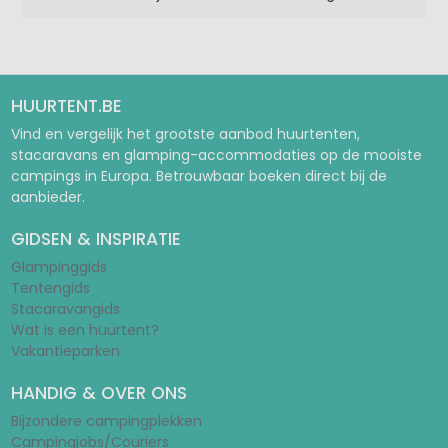
HUURTENT.BE
Vind en vergelijk het grootste aanbod huurtenten,
stacaravans en glamping-accommodaties op de mooiste
campings in Europa. Betrouwbaar boeken direct bij de
aanbieder.
GIDSEN & INSPIRATIE
Glampinggids
Tentengids
Stacaravangids
Wat is een huurtent?
Vakantieparken
HANDIG & OVER ONS
Bijzondere campingplekken
Campingjobs/Couriers