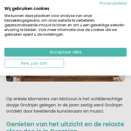
Privacybeleid
Dat biedt dit kleine dorpje op de heuvel dus allemaal, nog
Wij gebruiken cookies
meer een reden om gezien te worden!
We kunnen deze plaatsen voor analyse van onze
bezoekersgegevens, om onze website te verbeteren,
gepersonaliseerde inhoud te tonen en om u een geweldige website-
ervaring te bieden. Voor meer informatie over de cookies die we
gebruiken opent u de instellingen.
Accepteer alles
Nee, pas aan
Op enkele kilometers van Motovun is het schilderachtige
dorpje Grožnjan gelegen. In de jaren zestig werd Grožnjan
ontdekt door beeldende kunstenaars en musici.
Genieten van het uitzicht en de relaxte