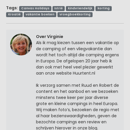
Tags:
Canvas Holidays
Istrië
kindvriendelijk
korting
Kroatië
vakantie boeken
vroegboekkorting
Over Virginie
Als ik mag kiezen tussen een vakantie op
de camping of een vliegvakantie dan
wordt het toch altijd die camping ergens
in Europa. De afgelopen 20 jaar heb ik
dan ook met heel veel plezier gewerkt
aan onze website Huurtent.nl
Ik verzorg samen met Ruud en Robert de
content en het aanbod en we bezoeken
minstens twee keer per jaar diverse
grote en kleine campings in heel Europa.
Wij maken foto’s, bezoeken de regio met
al haar bezienswaardigheden, geven de
bezochte campings een review en
schrijven hierover in onze blog.