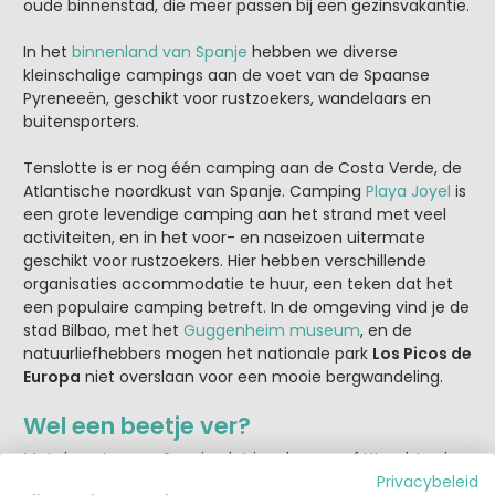
oude binnenstad, die meer passen bij een gezinsvakantie.
In het
binnenland van Spanje
hebben we diverse
kleinschalige campings aan de voet van de Spaanse
Pyreneeën, geschikt voor rustzoekers, wandelaars en
buitensporters.
Tenslotte is er nog één camping aan de Costa Verde, de
Atlantische noordkust van Spanje. Camping
Playa Joyel
is
een grote levendige camping aan het strand met veel
activiteiten, en in het voor- en naseizoen uitermate
geschikt voor rustzoekers. Hier hebben verschillende
organisaties accommodatie te huur, een teken dat het
een populaire camping betreft. In de omgeving vind je de
stad Bilbao, met het
Guggenheim museum
, en de
natuurliefhebbers mogen het nationale park
Los Picos de
Europa
niet overslaan voor een mooie bergwandeling.
Wel een beetje ver?
Met de auto naar Spanje, dat is zeker vanaf Utrecht zeker
1400 km naar de populaire
Costa Brava
net over de
Privacybeleid