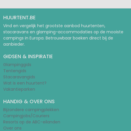
HUURTENT.BE
Vind en vergelijk het grootste aanbod huurtenten,
stacaravans en glamping-accommodaties op de mooiste
campings in Europa. Betrouwbaar boeken direct bij de
aanbieder.
GIDSEN & INSPIRATIE
Glampinggids
Tentengids
Stacaravangids
Wat is een huurtent?
Vakantieparken
HANDIG & OVER ONS
Bijzondere campingplekken
Campingjobs/Couriers
Resorts op de ABC-eilanden
Over ons