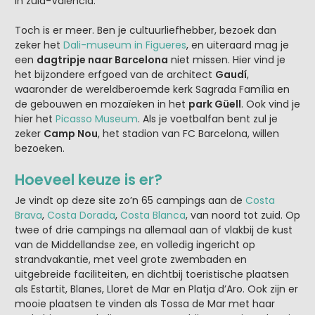
in zuid-Valencia.
Toch is er meer. Ben je cultuurliefhebber, bezoek dan
zeker het
Dali-museum in Figueres
, en uiteraard mag je
een
dagtripje naar Barcelona
niet missen. Hier vind je
het bijzondere erfgoed van de architect
Gaudí
,
waaronder de wereldberoemde kerk Sagrada Família en
de gebouwen en mozaïeken in het
park Güell
. Ook vind je
hier het
Picasso Museum
. Als je voetbalfan bent zul je
zeker
Camp Nou
, het stadion van FC Barcelona, willen
bezoeken.
Hoeveel keuze is er?
Je vindt op deze site zo’n 65 campings aan de
Costa
Brava
,
Costa Dorada
,
Costa Blanca
, van noord tot zuid. Op
twee of drie campings na allemaal aan of vlakbij de kust
van de Middellandse zee, en volledig ingericht op
strandvakantie, met veel grote zwembaden en
uitgebreide faciliteiten, en dichtbij toeristische plaatsen
als Estartit, Blanes, Lloret de Mar en Platja d’Aro. Ook zijn er
mooie plaatsen te vinden als Tossa de Mar met haar