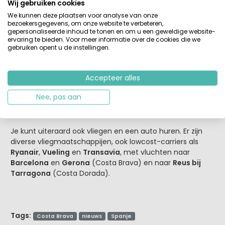
Wij gebruiken cookies
Franse grens, en voor de die-hards ligt de
Costa Blanca
op 2000 km. Die afstanden leg je ook af naar Kroatië. Je
We kunnen deze plaatsen voor analyse van onze
bezoekersgegevens, om onze website te verbeteren,
bent aan tol zo’n €90 kwijt.
gepersonaliseerde inhoud te tonen en om u een geweldige website-
ervaring te bieden. Voor meer informatie over de cookies die we
Wij hebben op weg naar Spanje altijd een overnachting
gebruiken opent u de instellingen.
ingebouwd, voor onszelf, maar ook voor de kinderen, die
je meestal geen plezier doet met een één-ruk-reis. En
Accepteer alles
wat is er relaxter dan op tijd stoppen bij een hotelletje,
een hapje uit eten, een goede nachtrust en een
Nee, pas aan
ontbijtbuffet voor je de tweede helft naar de camping
rijdt.
Je kunt uiteraard ook vliegen en een auto huren. Er zijn
diverse vliegmaatschappijen, ook lowcost-carriers als
Ryanair
,
Vueling
en
Transavia
, met vluchten naar
Barcelona
en
Gerona
(Costa Brava) en naar
Reus bij
Tarragona
(Costa Dorada).
Tags:
Costa Brava
nieuws
Spanje