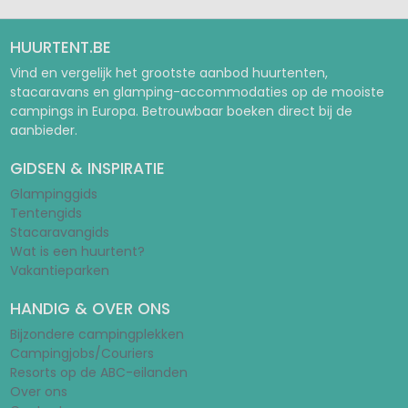
HUURTENT.BE
Vind en vergelijk het grootste aanbod huurtenten,
stacaravans en glamping-accommodaties op de mooiste
campings in Europa. Betrouwbaar boeken direct bij de
aanbieder.
GIDSEN & INSPIRATIE
Glampinggids
Tentengids
Stacaravangids
Wat is een huurtent?
Vakantieparken
HANDIG & OVER ONS
Bijzondere campingplekken
Campingjobs/Couriers
Resorts op de ABC-eilanden
Over ons