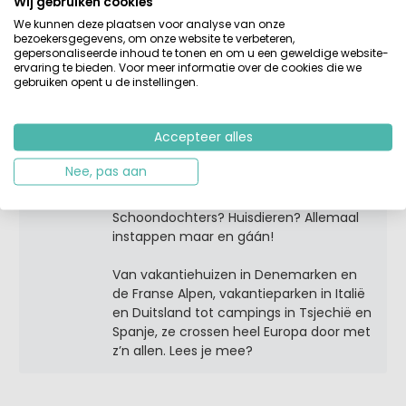
Wij gebruiken cookies
We kunnen deze plaatsen voor analyse van onze
bezoekersgegevens, om onze website te verbeteren,
gepersonaliseerde inhoud te tonen en om u een geweldige website-
Over Femke
ervaring te bieden. Voor meer informatie over de cookies die we
gebruiken opent u de instellingen.
Femke is moeder van drie pubers.
Samen met haar vriend en zijn twee
kinderen vormen ze een groot en
Accepteer alles
gezellig samengesteld gezin. Dat menig
zomer - in twee auto’s en diverse
Nee, pas aan
samenstellingen - op pad gaat om
Europa verder te verkennen.
Schoondochters? Huisdieren? Allemaal
instappen maar en gáán!
Van vakantiehuizen in Denemarken en
de Franse Alpen, vakantieparken in Italië
en Duitsland tot campings in Tsjechië en
Spanje, ze crossen heel Europa door met
z’n allen. Lees je mee?