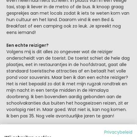
even helemaal niets schelen. In plaats van in een veilige
taxi, stap ik liever in de metro of de bus. Ik knoop graag
gesprekjes aan met locals zodat ik iets te weten kom van
hun cultuur en het land. Daarom vind ik een Bed &
Breakfast of een camping ook zo leuk. Je spreekt nog
eens iemand!
Een echte reiziger?
Volgens mij is dit alles zo ongeveer wat de reiziger
onderscheidt van de toerist. De toerist schiet de hele dag
plaatjes, eet in restaurantjes in de hoofdstraat, gaat alle
standaard toeristische attracties af en betaalt het volle
pond voor souvenirs. Maar ben ik dan een echte reiziger?
Het is niet bepaald zo dat ik met mijn rugzak rondtrek en
mijn nacht in een tentje midden in de Himalaya
doorbreng. Ik ben bovendien aardig gebonden aan de
schoolvakanties dus buiten het hoogseizoen reizen, zit er
voorlopig niet in. Maar goed. Wat niet is, kan nog komen.
Ik ben pas 35. Nog vele avontuurlijke jaren te gaan!
Privacybeleid
Tags:
beleving
reizen