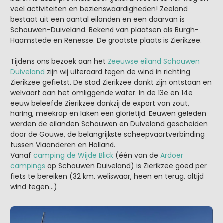
veel activiteiten en bezienswaardigheden! Zeeland
bestaat uit een aantal eilanden en een daarvan is
Schouwen-Duiveland. Bekend van plaatsen als Burgh-
Haamstede en Renesse. De grootste plaats is Zierikzee.
Tijdens ons bezoek aan het
Zeeuwse eiland Schouwen
Duiveland
zijn wij uiteraard tegen de wind in richting
Zierikzee gefietst. De stad Zierikzee dankt zijn ontstaan en
welvaart aan het omliggende water. In de 13e en 14e
eeuw beleefde Zierikzee dankzij de export van zout,
haring, meekrap en laken een glorietijd. Eeuwen geleden
werden de eilanden Schouwen en Duiveland gescheiden
door de Gouwe, de belangrijkste scheepvaartverbinding
tussen Vlaanderen en Holland.
Vanaf
camping de Wijde Blick
(één van de
Ardoer
campings
op Schouwen Duiveland) is Zierikzee goed per
fiets te bereiken (32 km. weliswaar, heen en terug, altijd
wind tegen...)