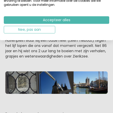
ervaring te bieden. Voor meer informatie over de cookies die we
gebruiken opent u de instellingen.
Accepteer alles
Nee, pas aan
Dan lopen wij via de Dam, Mol en het Gravensteen (hier
werden tot 1923 de gevangenen opgesloten) naar het
Havenplein waar wij een oude heer (Leen Tiebout) tegen
het lijf lopen die ons vanaf dat moment vergezelt. Net 86
jaar en hij wist ons 2 uur lang te boeien met zijn verhalen,
grapjes en wetenswaardigheden over Zierikzee.