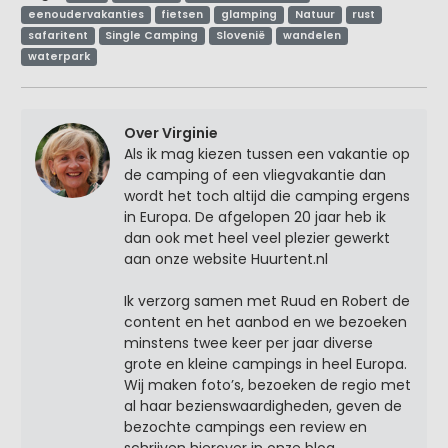
eenoudervakanties
fietsen
glamping
Natuur
rust
safaritent
Single Camping
Slovenië
wandelen
waterpark
Over Virginie
Als ik mag kiezen tussen een vakantie op
de camping of een vliegvakantie dan
wordt het toch altijd die camping ergens
in Europa. De afgelopen 20 jaar heb ik
dan ook met heel veel plezier gewerkt
aan onze website Huurtent.nl
Ik verzorg samen met Ruud en Robert de
content en het aanbod en we bezoeken
minstens twee keer per jaar diverse
grote en kleine campings in heel Europa.
Wij maken foto’s, bezoeken de regio met
al haar bezienswaardigheden, geven de
bezochte campings een review en
schrijven hierover in onze blog.