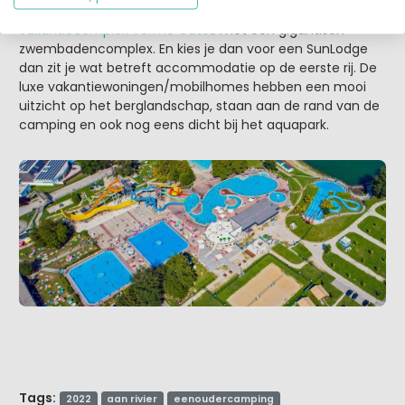
En dan heb je op de grens met Kroatië ook nog dit grote
vakantiecomplex Terme Catez
met een gigantisch
zwembadencomplex. En kies je dan voor een SunLodge
dan zit je wat betreft accommodatie op de eerste rij. De
luxe vakantiewoningen/mobilhomes hebben een mooi
uitzicht op het berglandschap, staan aan de rand van de
camping en ook nog eens dicht bij het aquapark.
Tags:
2022
aan rivier
eenoudercamping