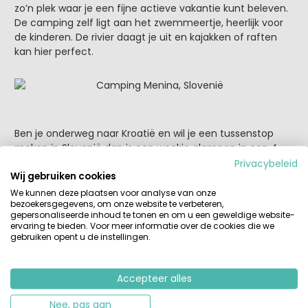
zo’n plek waar je een fijne actieve vakantie kunt beleven.
De camping zelf ligt aan het zwemmeertje, heerlijk voor
de kinderen. De rivier daagt je uit en kajakken of raften
kan hier perfect.
Ben je onderweg naar Kroatië en wil je een tussenstop
maken in Slovenië dan is een weekje glampen in een 4
persoons glamping tent op
Adria Village Olimia
echt geen
Privacybeleid
Wij gebruiken cookies
straf. Hier kun je even opladen en de kinderen kunnen
naar het aangrenzende zwembadcomplex Aqualuna.
We kunnen deze plaatsen voor analyse van onze
bezoekersgegevens, om onze website te verbeteren,
Durfals kunnen hier de King Cobra afglijden. Iets verder
gepersonaliseerde inhoud te tonen en om u een geweldige website-
van de camping ligt een spacentrum (Termalija) waar je
ervaring te bieden. Voor meer informatie over de cookies die we
even helemaal kunt relaxen.
gebruiken opent u de instellingen.
Accepteer alles
Nee, pas aan