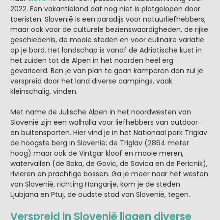
2022. Een vakantieland dat nog niet is platgelopen door
toeristen. Slovenië is een paradijs voor natuurliefhebbers,
maar ook voor de culturele bezienswaardigheden, de rijke
geschiedenis, de mooie steden en voor culinaire variatie
op je bord. Het landschap is vanaf de Adriatische kust in
het zuiden tot de Alpen in het noorden heel erg
gevarieerd. Ben je van plan te gaan kamperen dan zul je
verspreid door het land diverse campings, vaak
kleinschalig, vinden.
Met name de Julische Alpen in het noordwesten van
Slovenië zijn een walhalla voor liefhebbers van outdoor-
en buitensporten. Hier vind je in het Nationaal park Triglav
de hoogste berg in Slovenië; de Triglav (2864 meter
hoog) maar ook de Vintgar kloof en mooie meren,
watervallen (de Boka, de Govic, de Savica en de Pericnik),
rivieren en prachtige bossen. Ga je meer naar het westen
van Slovenië, richting Hongarije, kom je de steden
Ljubjana en Ptuj, de oudste stad van Slovenië, tegen.
Verspreid in Slovenië liggen diverse