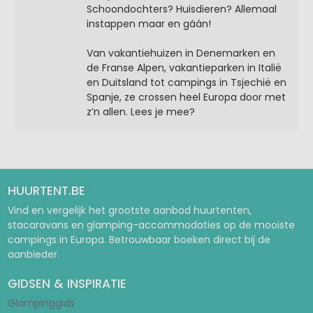
Schoondochters? Huisdieren? Allemaal
instappen maar en gáán!
Van vakantiehuizen in Denemarken en
de Franse Alpen, vakantieparken in Italië
en Duitsland tot campings in Tsjechië en
Spanje, ze crossen heel Europa door met
z’n allen. Lees je mee?
HUURTENT.BE
Vind en vergelijk het grootste aanbod huurtenten,
stacaravans en glamping-accommodaties op de mooiste
campings in Europa. Betrouwbaar boeken direct bij de
aanbieder.
GIDSEN & INSPIRATIE
Glampinggids