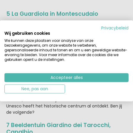
5 La Guardiola in Montescudaio
De eilanden Gorgona, Capraia en Corsica in de verte. De
Privacybeleid
vijftien meter hoge stadsmuur onder je. Vanaf de oude
Wij gebruiken cookies
uitkijktoren van het dorp Montescudaio, La Guardiola, zie
We kunnen deze plaatsen voor analyse van onze
je Toscane op z’n mooist. Tegenwoordig hoef je niet
bezoekersgegevens, om onze website te verbeteren,
meer op te passen voor militairen, voor verliefde stelletjes
gepersonaliseerde inhoud te tonen en om u een geweldige website-
des te meer.
ervaring te bieden. Voor meer informatie over de cookies die we
gebruiken opent u de instellingen.
6 Romantisch Pienza
Pienza is een renaissancestadje dat tot nu toe niet de
Accepteer alles
aandacht krijgt die het verdient. Hier moet je heen met je
kersverse liefde! Slenteren over de Via dell’Amore en de
Nee, pas aan
Via del Bacio, de Weg van de Liefde en de Weg van de
Kus dus, en dan natuurlijk de Duomo Pienza bewonderen.
Unesco heeft het historische centrum al ontdekt. Ben jij
de volgende?
7 Beeldentuin Giardino dei Tarocchi,
Capalbio