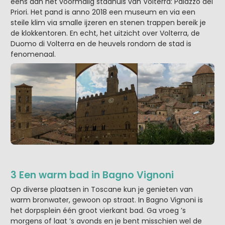
eens aan het voormalig stadhuis van Volterra: Palazzo dei
Priori. Het pand is anno 2018 een museum en via een
steile klim via smalle ijzeren en stenen trappen bereik je
de klokkentoren. En echt, het uitzicht over Volterra, de
Duomo di Volterra en de heuvels rondom de stad is
fenomenaal.
3 Een warm bad in Bagno Vignoni
Op diverse plaatsen in Toscane kun je genieten van
warm bronwater, gewoon op straat. In Bagno Vignoni is
het dorpsplein één groot vierkant bad. Ga vroeg ’s
morgens of laat ’s avonds en je bent misschien wel de