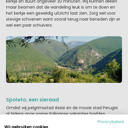
kerkje en duurt ongeveer 30 minuten. Wij kunnen alleen
maar beamen dat de wandeling leuk is om te doen en
het kerkje een geweldig uitzicht laat zien. Zorg wel voor
stevige schoenen want vooral terug naar beneden zijn er
wel een paar schuivers.
Spoleto, een sieraad
Omdat wij pelgrimsstad Assisi en de mooie stad Perugia
al tijdens onze vorige Italiaanse vakanties hadden
bezocht, stond deze keer de stad Spoleto als to do op ons
Privacybeleid
lijstje. Uiteindelijk hebben we de airco van de auto hoog
Wij gebruiken cookies