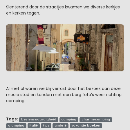
Slenterend door de straatjes kwamen we diverse kerkjes
en kerken tegen.
Al met al waren we blij verrast door het bezoek aan deze
mooie stad en konden met een berg foto’s weer richting
camping.
Tags:
bezienswaardigheid
camping
charmecamping
glamping
Italië
tips
umbrië
vakantie boeken