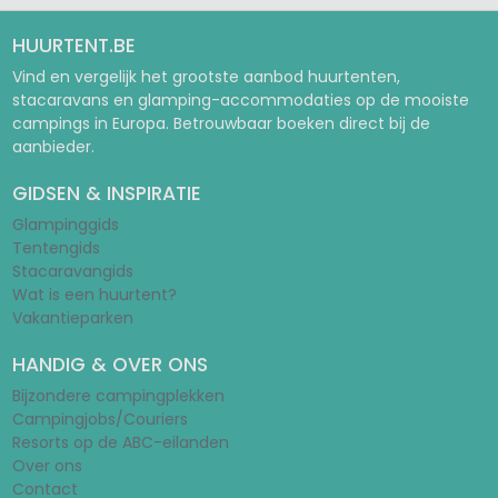
HUURTENT.BE
Vind en vergelijk het grootste aanbod huurtenten,
stacaravans en glamping-accommodaties op de mooiste
campings in Europa. Betrouwbaar boeken direct bij de
aanbieder.
GIDSEN & INSPIRATIE
Glampinggids
Tentengids
Stacaravangids
Wat is een huurtent?
Vakantieparken
HANDIG & OVER ONS
Bijzondere campingplekken
Campingjobs/Couriers
Resorts op de ABC-eilanden
Over ons
Contact