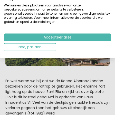
gezet en de stad bezocht. En wat waren we blij dat we dit,
We kunnen deze plaatsen voor analyse van onze
ondanks de hitte, hebben gedaan. Wat een mooie stad
bezoekersgegevens, om onze website te verbeteren,
gepersonaliseerde inhoud te tonen en om u een geweldige website-
en wat een relaxte sfeer.
ervaring te bieden. Voor meer informatie over de cookies die we
gebruiken opent u de instellingen.
Accepteer alles
Nee, pas aan
En wat waren we blij dat we de Rocca Albornoz konden
bezoeken door de roltrap te gebruiken. Het enorme fort
ligt hoog op de heuvel Sant’Elia en kijkt uit over Spoleto.
Ooit is dit kasteel gebouwd in opdracht van Paus
Innocentius VI. Veel van de destijds gemaakte fresco’s zijn
verloren gegaan toen het gebouw uiteindelijk een
gevangenis (tot 1982) werd.