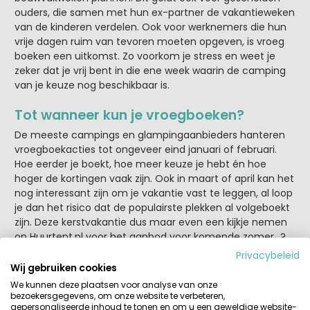
ouders, die samen met hun ex-partner de vakantieweken
van de kinderen verdelen. Ook voor werknemers die hun
vrije dagen ruim van tevoren moeten opgeven, is vroeg
boeken een uitkomst. Zo voorkom je stress en weet je
zeker dat je vrij bent in die ene week waarin de camping
van je keuze nog beschikbaar is.
Tot wanneer kun je vroegboeken?
De meeste campings en glampingaanbieders hanteren
vroegboekacties tot ongeveer eind januari of februari.
Hoe eerder je boekt, hoe meer keuze je hebt én hoe
hoger de kortingen vaak zijn. Ook in maart of april kan het
nog interessant zijn om je vakantie vast te leggen, al loop
je dan het risico dat de populairste plekken al volgeboekt
zijn. Deze kerstvakantie dus maar even een kijkje nemen
op Huurtent.nl voor het aanbod voor komende zomer…?
Privacybeleid
Zijn last-minute vakanties nog een
Wij gebruiken cookies
optie?
We kunnen deze plaatsen voor analyse van onze
bezoekersgegevens, om onze website te verbeteren,
Hoewel last-minute vakanties vroeger populair waren
gepersonaliseerde inhoud te tonen en om u een geweldige website-