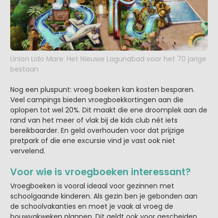
Union Lido Mare: Het Nieuwe Lagunabad voor het 70 jarige
bestaan
Nog een pluspunt: vroeg boeken kan kosten besparen.
Veel campings bieden vroegboekkortingen aan die
oplopen tot wel 20%. Dit maakt die ene droomplek aan de
rand van het meer of vlak bij de kids club nét iets
bereikbaarder. En geld overhouden voor dat prijzige
pretpark of die ene excursie vind je vast ook niet
vervelend.
Voor wie is vroegboeken interessant?
Vroegboeken is vooral ideaal voor gezinnen met
schoolgaande kinderen. Als gezin ben je gebonden aan
de schoolvakanties en moet je vaak al vroeg de
bouwvakweken plannen. Dit geldt ook voor gescheiden