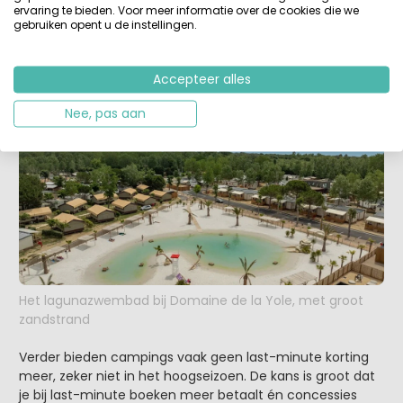
vanwege de flinke kortingen, is dat anno nu een stuk
ervaring te bieden. Voor meer informatie over de cookies die we
gebruiken opent u de instellingen.
minder vanzelfsprekend. Campings en glampinglocaties
in Europa, vooral de geliefde gezinsvriendelijke plekken,
zitten vaak al vroeg vol. Natuurlijk zijn er altijd
Accepteer alles
uitzonderingen, maar met kinderen wil je waarschijnlijk
niet gokken op beschikbaarheid.
Nee, pas aan
Het lagunazwembad bij Domaine de la Yole, met groot
zandstrand
Verder bieden campings vaak geen last-minute korting
meer, zeker niet in het hoogseizoen. De kans is groot dat
je bij last-minute boeken meer betaalt én concessies