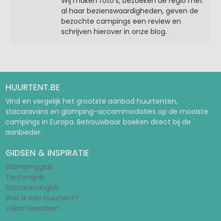
Wij maken foto’s, bezoeken de regio met
al haar bezienswaardigheden, geven de
bezochte campings een review en
schrijven hierover in onze blog.
HUURTENT.BE
Vind en vergelijk het grootste aanbod huurtenten,
stacaravans en glamping-accommodaties op de mooiste
campings in Europa. Betrouwbaar boeken direct bij de
aanbieder.
GIDSEN & INSPIRATIE
Glampinggids
Tentengids
Stacaravangids
Wat is een huurtent?
Vakantieparken