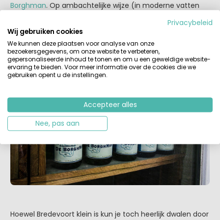
Borghman
. Op ambachtelijke wijze (in moderne vatten
van RVS) worden hier diverse biersoorten gebrouwen. Een
Privacybeleid
bezoekje is zeker de moeite waard. Kijk voor de
Wij gebruiken cookies
openingstijden eerst op de site.
We kunnen deze plaatsen voor analyse van onze
bezoekersgegevens, om onze website te verbeteren,
gepersonaliseerde inhoud te tonen en om u een geweldige website-
ervaring te bieden. Voor meer informatie over de cookies die we
gebruiken opent u de instellingen.
Accepteer alles
Nee, pas aan
Hoewel Bredevoort klein is kun je toch heerlijk dwalen door