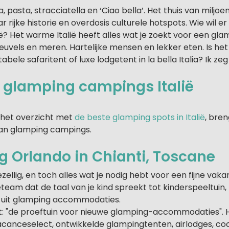
a, pasta, stracciatella en ‘Ciao bella’. Het thuis van mil
r rijke historie en overdosis culturele hotspots. Wie wil er 
ë? Het warme Italië heeft alles wat je zoekt voor een gla
euvels en meren. Hartelijke mensen en lekker eten. Is het
ele safaritent of luxe lodgetent in la bella Italia? Ik zeg 
t glamping campings Italië
p het overzicht met
de beste glamping spots in Italië
, bre
van glamping campings.
 Orlando in Chianti, Toscane
zellig, en toch alles wat je nodig hebt voor een fijne vakan
team dat de taal van je kind spreekt tot kinderspeeltui
 uit glamping accommodaties.
: "de proeftuin voor nieuwe glamping-accommodaties". H
acanceselect, ontwikkelde glampingtenten, airlodges, c