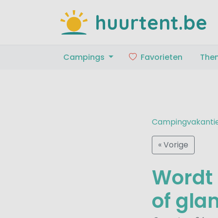
huurtent.be
Campings
Favorieten
The
Campingvakanti
« Vorige
Wordt 
of glam