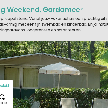
ng Weekend, Gardameer
 loopafstand. Vanaf jouw vakantiehuis een prachtig uitz
svormig met een fijn zwembad en kinderbad. En ja, natuur
pingcaravans, lodgetenten en safaritenten.
beleid
 om
 een
okies