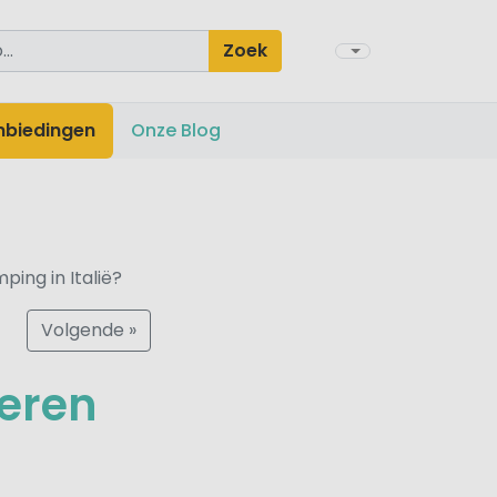
Zoek
nbiedingen
Onze Blog
ping in Italië?
Volgende »
peren