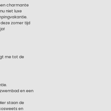
joenen charmante
nu niet luxe
mpingvakantie.
 deze zomer tijd
ja!
ngt me tot de
tie.
n, zwembad en een
ier staan de
ocosweets en