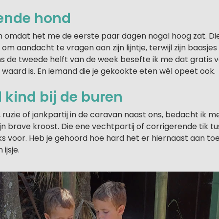
fende hond
n omdat het me de eerste paar dagen nogal hoog zat. Die 
m aandacht te vragen aan zijn lijntje, terwijl zijn baasj
ns de tweede helft van de week besefte ik me dat gratis
 waard is. En iemand die je gekookte eten wél opeet ook.
d kind bij de buren
, ruzie of jankpartij in de caravan naast ons, bedacht ik m
 brave kroost. Die ene vechtpartij of corrigerende tik t
iks voor. Heb je gehoord hoe hard het er hiernaast aan t
ijsje.