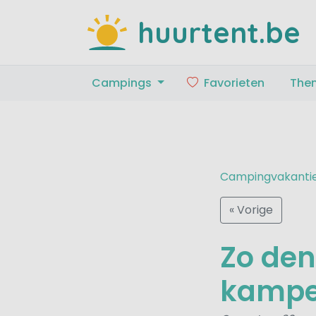
huurtent.be
Campings
Favorieten
The
Campingvakanti
« Vorige
Zo den
kampee