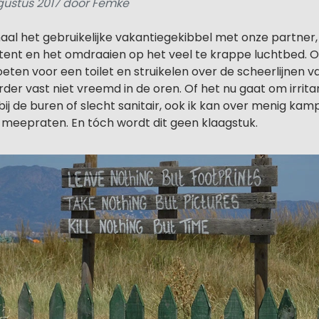
gustus 2017 door Femke
l het gebruikelijke vakantiegekibbel met onze partner, z
tent en het omdraaien op het veel te krappe luchtbed. O
en voor een toilet en struikelen over de scheerlijnen va
der vast niet vreemd in de oren. Of het nu gaat om irrit
ij de buren of slecht sanitair, ook ik kan over menig kam
e meepraten. En tóch wordt dit geen klaagstuk.