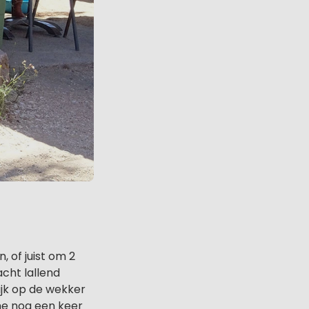
 of juist om 2
acht lallend
ijk op de wekker
me nog een keer