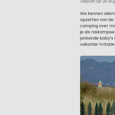
Gepost op 30 au
We kennen allemaa
opzetten van de 
camping over moet
je als raskampeer
jankende baby’s b
vakantie-irritati