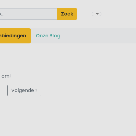
Zoek
nbiedingen
Onze Blog
s om!
Volgende »