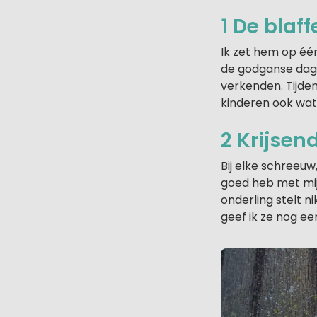
1 De blaf
Ik zet hem op éé
de godganse dag o
verkenden. Tijde
kinderen ook wat
2 Krijsen
Bij elke schreeuw
goed heb met mijn
onderling stelt n
geef ik ze nog een 