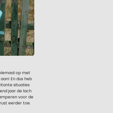
helemaal op met
aan! En dus heb
tante situaties
end jaar de lach
 kamperen voor de
rust eerder toe.