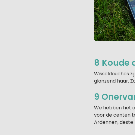
8 Koude 
Wisseldouches zij
glanzend haar. Z
9 Onervar
We hebben het all
voor de centen t
Ardennen, deste 