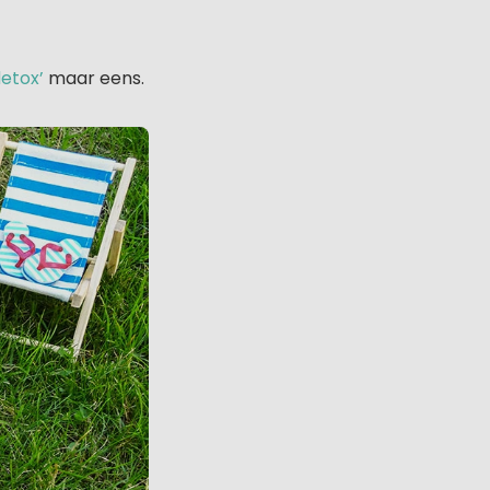
detox’
maar eens.