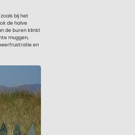
oals bij het
ok de halve
n de buren klinkt
ante muggen,
peerfrustratie en