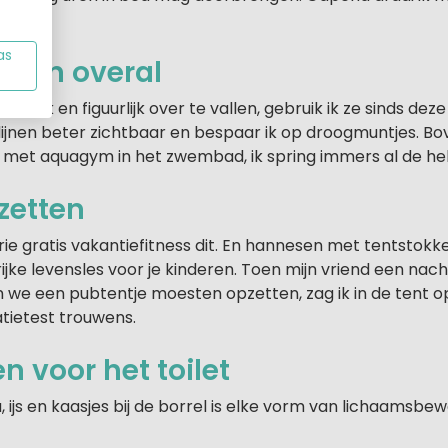
as
ijnen overal
etterlijk en figuurlijk over te vallen, gebruik ik ze sinds dez
de lijnen beter zichtbaar en bespaar ik op droogmuntjes. Bo
 met aquagym in het zwembad, ik spring immers al de hel
zetten
ie gratis vakantiefitness dit. En hannesen met tentstokk
ijke levensles voor je kinderen. Toen mijn vriend een na
en we een pubtentje moesten opzetten, zag ik in de tent 
atietest trouwens.
n voor het toilet
za, ijs en kaasjes bij de borrel is elke vorm van lichaams