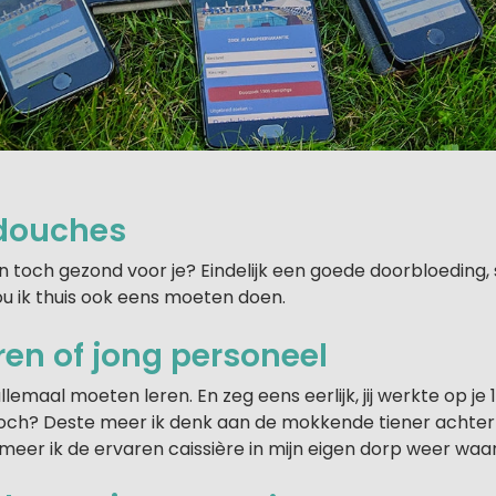
douches
n toch gezond voor je? Eindelijk een goede doorbloeding, 
ou ik thuis ook eens moeten doen.
en of jong personeel
emaal moeten leren. En zeg eens eerlijk, jij werkte op je 
och? Deste meer ik denk aan de mokkende tiener achter 
meer ik de ervaren caissière in mijn eigen dorp weer waa