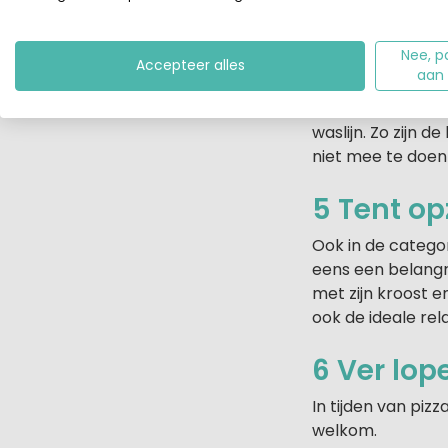
om.
Nee, p
4 Scheerl
Accepteer alles
aan
In plaats van er l
waslijn. Zo zijn 
niet mee te doen
5 Tent op
Ook in de categor
eens een belangr
met zijn kroost 
ook de ideale rel
6 Ver lope
In tijden van piz
welkom.