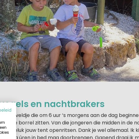
 vogels en nachtbrakers
beleid
 het veldje die om 6 uur ’s morgens aan de dag beginnen,
 aan de borrel zitten. Van die jongeren die midden in de n
 om
 een
 ongeluk jouw tent openritsen. Dank je wel allemaal. Ik k
okies
t ik nog úren in bed mag doorbrengen. Gapend draai ik 