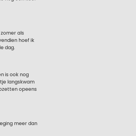
e zomer als
vendien hoef ik
e dag.
en is ook nog
chtje langskwam
opzetten opeens
beweging meer dan