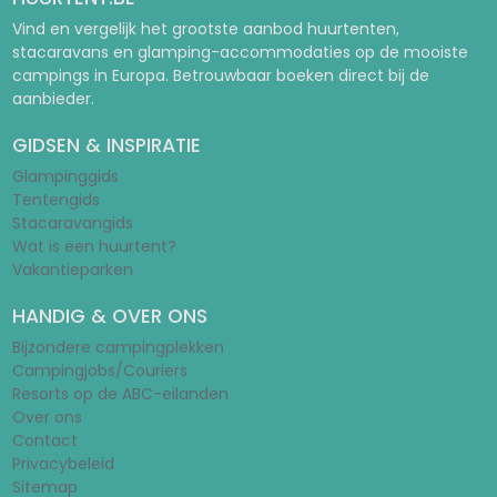
Vind en vergelijk het grootste aanbod huurtenten,
stacaravans en glamping-accommodaties op de mooiste
campings in Europa. Betrouwbaar boeken direct bij de
aanbieder.
GIDSEN & INSPIRATIE
Glampinggids
Tentengids
Stacaravangids
Wat is een huurtent?
Vakantieparken
HANDIG & OVER ONS
Bijzondere campingplekken
Campingjobs/Couriers
Resorts op de ABC-eilanden
Over ons
Contact
Privacybeleid
Sitemap