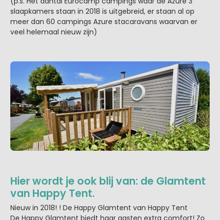
(p.s. Het aantal Eurocamp campings waar de Azure 3
slaapkamers staan in 2018 is uitgebreid, er staan al op
meer dan 60 campings Azure stacaravans waarvan er
veel helemaal nieuw zijn)
Hier wordt je ook blij van: de Glamtent
van Happy Tent.
Nieuw in 2018! ! De Happy Glamtent van Happy Tent
De Happy Glamtent biedt haar gasten extra comfort! Zo