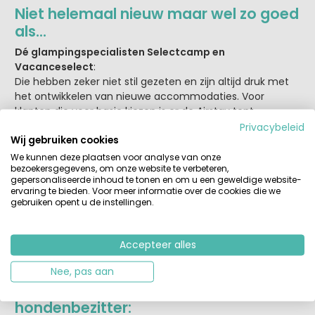
Niet helemaal nieuw maar wel zo goed
als…
Dé glampingspecialisten Selectcamp en
Vacanceselect
:
Die hebben zeker niet stil gezeten en zijn altijd druk met
het ontwikkelen van nieuwe accommodaties. Voor
klanten die voor basic kiezen is er de Airstay tent
ontwikkeld. Een tent met twee verdiepingen en geschikt
Privacybeleid
Wij gebruiken cookies
voor 2 personen. Beneden een picknick tafel en boven 2
bedden, sanitair gebruik je van de camping.
We kunnen deze plaatsen voor analyse van onze
bezoekersgegevens, om onze website te verbeteren,
gepersonaliseerde inhoud te tonen en om u een geweldige website-
Verder zijn er de glamping accommodaties zoals
de
ervaring te bieden. Voor meer informatie over de cookies die we
Airlodges
, de vorig jaar geïntroduceerde
de Airdreamer
en
gebruiken opent u de instellingen.
de stacaravans
Exclusive Next
en
Taos
van
moederorganisatie Vacanceselect. Dit zijn ook erg mooie
nieuwere modellen waarin je een luxe vakantie kunt
Accepteer alles
vieren.
Nee, pas aan
Selectcamp heeft nieuws voor de
hondenbezitter: