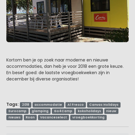
Kortom ben je op zoek naar moderne en nieuwe
accommodaties, dan heb je voor 2018 een grote keuze.
En besef goed: de laatste vroegboekweken zijn in
december bij diverse organisaties!
Tags:
2018
accommodatie
Al Fresco
Canvas Holidays
Eurocamp
glamping
Go4Camp
kokoholidays
nieuw
nieuws
Roan
Vacanceselect
vroegboekkorting