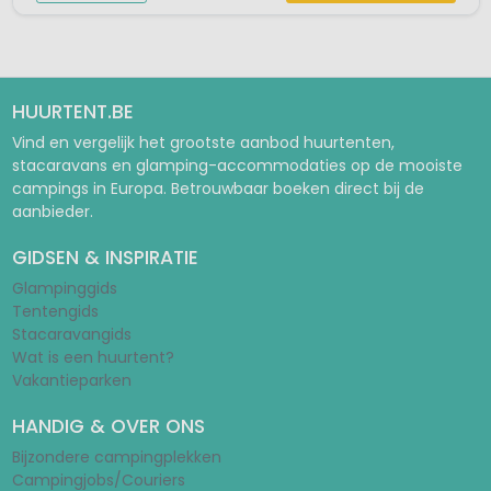
HUURTENT.BE
Vind en vergelijk het grootste aanbod huurtenten,
stacaravans en glamping-accommodaties op de mooiste
campings in Europa. Betrouwbaar boeken direct bij de
aanbieder.
GIDSEN & INSPIRATIE
Glampinggids
Tentengids
Stacaravangids
Wat is een huurtent?
Vakantieparken
HANDIG & OVER ONS
Bijzondere campingplekken
Campingjobs/Couriers