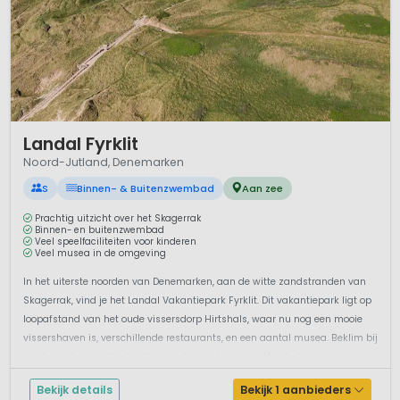
kuuroord van Denemarken,
Romulus
in vakantiepark
Skallerup Klit
.
Noord-Jutland heeft ook veel gratis vertier. Wat dacht je van
een bezoek aan
Grenen
, de plaats waar de zeeën Skagerrak
and Kattegat elkaar ontmoeten? Of de wandelende duin
Råbjerg Mile of de vuurtoren van
Rubjerg Knude
? Een klein
1 / 12
Landal Fyrklit
budget houdt je ook niet tegen een bezoek te brengen aan
Noord-Jutland, Denemarken
de natuurgebieden Vejlerne en Lille Vildmose, het
heuvelachtig nationaal park Rebild Bakker, het bos Rold Skov
S
Binnen- & Buitenzwembad
Aan zee
of de vele kliffen.
Prachtig uitzicht over het Skagerrak
Binnen- en buitenzwembad
Noord-Jutland is voor elk seizoen een fascinerende
Veel speelfaciliteiten voor kinderen
Veel musea in de omgeving
vakantiebestemming.
In het uiterste noorden van Denemarken, aan de witte zandstranden van
Skagerrak, vind je het Landal Vakantiepark Fyrklit. Dit vakantiepark ligt op
loopafstand van het oude vissersdorp Hirtshals, waar nu nog een mooie
vissershaven is, verschillende restaurants, en een aantal musea. Beklim bij
een bezoek aan dit vakantiepark de vuurtoren van Hirsthal...
Bekijk details
Bekijk 1 aanbieders