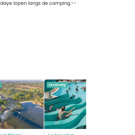
ndaye lopen langs de camping.--
Levendig
Levendig
l'Estanq
Poitou-Cha