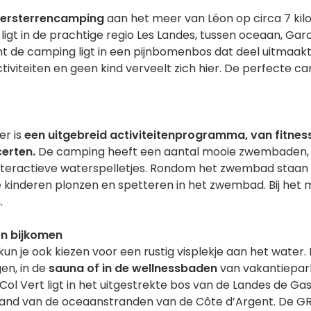
iersterrencamping
aan het meer van Léon op circa 7 kil
ligt in de prachtige regio Les Landes, tussen oceaan, G
t de camping ligt in een pijnbomenbos dat deel uitmaak
tiviteiten en geen kind verveelt zich hier. De perfecte 
er is
een uitgebreid activiteitenprogramma, van fitness 
erten.
De camping heeft een aantal mooie zwembaden,
teractieve waterspelletjes. Rondom het zwembad staan l
e kinderen plonzen en spetteren in het zwembad. Bij het 
.
en bijkomen
t kun je ook kiezen voor een rustig visplekje aan het wat
en, in de
sauna of in de wellnessbaden
van vakantiepark
Col Vert ligt in het uitgestrekte bos van de Landes de Ga
stand van de oceaanstranden van de Côte d’Argent. De G