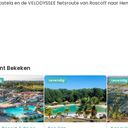
stela en de VELODYSSEE fietsroute van Roscoff naar He
nt Bekeken
g
Levendig
Levendig