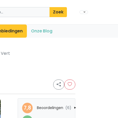
Zoek
nbiedingen
Onze Blog
 Vert
7,8
Beoordelingen
(6)