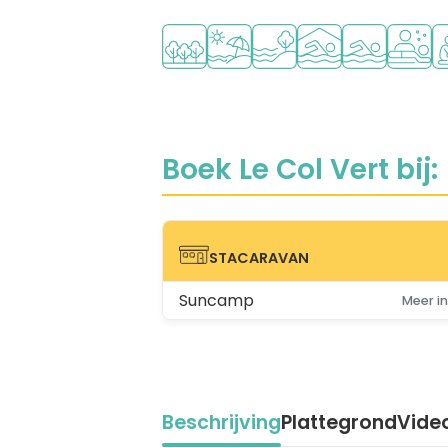
Ligt in een bosrijke omgeving
Ligt bij strand en zee
Ligt bij het water
Overdekt zwemba
Openlucht 
Wellness
Aa
Boek Le Col Vert bij:
STACARAVAN
STACARAVAN
Suncamp
Meer in
Beschrijving
Plattegrond
Vide