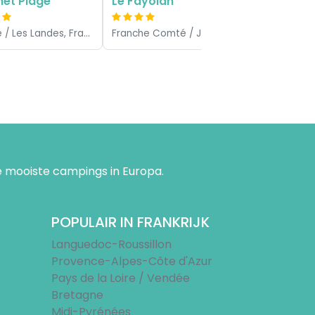
net Plage
Le Fayolan
Aquitaine / Les Landes, Frankrijk
Franche Comté / Jura, Frankrijk
 mooiste campings in Europa.
POPULAIR IN FRANKRIJK
Languedoc-Roussillon
Provence-Alpes-Côte d'Azur
Pays de la Loire / Vendée
Bretagne
Midi-Pyrénées