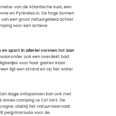
ometer van de Atlantische kust, een
aronne en Pyrénées in. De hoge bomen
t van een groot natuurgebied achter
camping voor een actieve
en sport in allerlei vormen tot aan
 waaronder ook een overdekt bad
igbedjes voor haar gasten klaar.
meer ligt een strand en op het water
er. Een dagje ontspannen kan ook met
 annex camping Le Col Vert. De
scogne, vlakbij het natuurreservaat
R8 pelgrimsroute voor de