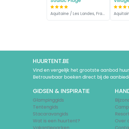
Soulac Plage
Aquitaine / Les Landes, Frankrijk
HUURTENT.BE
Vind en vergelijk het grootste aanbod h
Betrouwbaar boeken direct bij de aanbied
GIDSEN & INSPIRATIE
HAND
Glampinggids
Bijzo
Tentengids
Campi
Stacaravangids
Resor
Wat is een huurtent?
Over 
Vakantieparken
Conta