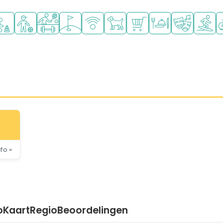
d
zwembad
faciliteiten
nbevolen voor jonge kinderen
Aanbevolen voor tieners
Veel mogelijkheden om te sporten
Golfbaan in de buurt
WiFi beschikbaar
Huisdieren toegestaan
Campingwinkel/Superm
Restaurant of pizze
Animatiepr
Watersp
F
fo »
o
Kaart
Regio
Beoordelingen