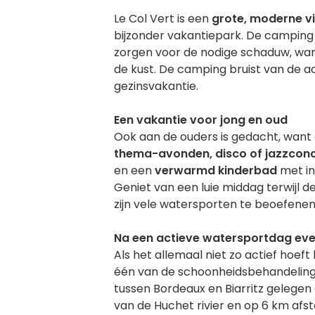
Beschrijving
Le Col Vert is een
grote, moderne v
bijzonder vakantiepark. De camping 
zorgen voor de nodige schaduw, wan
de kust. De camping bruist van de ac
gezinsvakantie.
Een vakantie voor jong en oud
Ook aan de ouders is gedacht, want 
thema-avonden, disco of jazzconc
en een
verwarmd kinderbad
met in
Geniet van een luie middag terwijl d
zijn vele watersporten te beoefenen
Na een actieve watersportdag ev
Als het allemaal niet zo actief hoef
één van de schoonheidsbehandeling
tussen Bordeaux en Biarritz gelegen 
van de Huchet rivier en op 6 km af