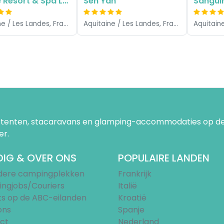
Village Resort & Spa Le Vieux Port
Sen Yan
Sangui
Aquitaine / Les Landes, Frankrijk
Aquitaine / Les Landes, Frankrijk
uurtenten, stacaravans en glamping-accommodaties op de
er.
IG & OVER ONS
POPULAIRE LANDEN
ndere campingplekken
Frankrijk
ngjobs/Couriers
Italië
ts op de ABC-eilanden
Kroatië
ons
Spanje
ct
Nederland