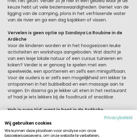
met het gezin. Verder zit je hier in een gebied waar je de
keuze hebt uit vele bezienswaardigheden. Geniet van de
ligging van de camping, plons in het verfrissende water
van de rivier en ga een dag kajakken of vissen.
Vervelen is geen optie op Sandaya La Roubine in de
Ardèche
Voor de kinderen worden er in het hoogseizoen leuke
activiteiten en workshops aangeboden. Wat dacht je
van een lesje lokale natuur of een cursus tuinieren en
koken? Verder is er genoeg te spelen met een
speelweide, een sportterrein en zelfs een minigolfbaan.
Voor de ouders is er zelfs een mogelijkheid om lekker te
ontspannen in het bubbelbad en een massage aan te
vragen. En daarna ga je lekker uit eten in het restaurant
of haal je iets lekkers bij de foodtruck of snackbar.
Heb je even tijd, want je bent in de Ardèche
Je hebt hier de keuze uit veel bezienswaardigheden.
Privacybeleid
Stap in de auto en je bent binnen een kwartier bij de grot
Wij gebruiken cookies
van Chauvet. Hier ontdek je al snel de 36.000 jaar oude
We kunnen deze plaatsen voor analyse van onze
grottekeningen. Verder is het altijd leuk om de
bezoekersgegevens, om onze website te verbeteren,