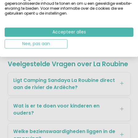
gepersonaliseerde inhoud te tonen en om u een geweldige website-
charmante plekjes en plaatsjes in de buurt van de
ervaring te bieden. Voor meer informatie over de cookies die we
camping te bezoeken zoals Labeaume, Barjac of
gebruiken opent u de instellingen.
Largentière. De tijd lijkt hier wel stil te staan. Wat je in elk
geval niet mag missen is de Pont d'Arc. Deze natuurlijke
brug is een van de meest fotogenieke plekken van de
Accepteer alles
Ardèche.
Nee, pas aan
Veelgestelde Vragen over La Roubine
Ligt Camping Sandaya La Roubine direct
aan de rivier de Ardèche?
Wat is er te doen voor kinderen en
ouders?
Welke bezienswaardigheden liggen in de