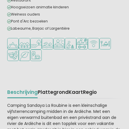
Restaurant
Hoogseizoen animatie kinderen
Welness ouders
Pont d'Arc bezoeken
Labeaume, Barjac of Largentière
Ligt in de heuvels/bergen
Ligt in een bosrijke omgeving
Ligt bij het water
Openlucht zwembad
Wellnessfaciliteiten
Aanbevolen voor jonge kindere
Veel mogelijkheden om te
WiFi beschikbaar
Restaurant of p
Animatieprogramma
Groene ligging
Laadpaal elektrische auto
Beschrijving
Plattegrond
Kaart
Regio
Beschrijving
Camping Sandaya La Roubine is een kleinschalige
vijfsterrencamping midden in de Ardèche. Met een
eigen verwarmd buitenbad en een privéstrand aan de
rivier de Ardèche is dit een topplek voor een vakantie