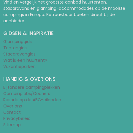
Vind en vergelijk het grootste aanbod huurtenten,
stacaravans en glamping-accommodaties op de mooiste
campings in Europa. Betrouwbaar boeken direct bij de
aanbieder.
GIDSEN & INSPIRATIE
Glampinggids
Tentengids
Stacaravangids
Wat is een huurtent?
Vakantieparken
HANDIG & OVER ONS
Bijzondere campingplekken
Campingjobs/Couriers
Resorts op de ABC-eilanden
Over ons
Contact
Privacybeleid
Sitemap