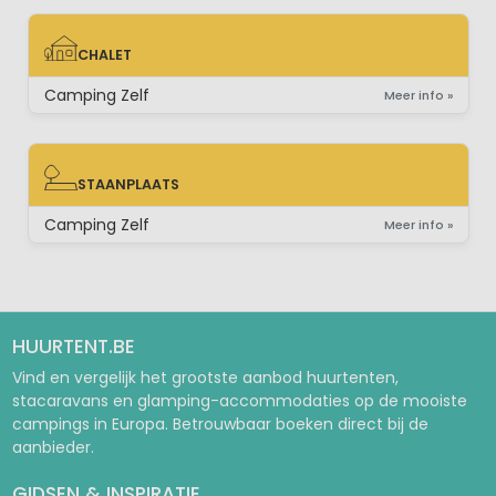
CHALET
CHALET
Camping Zelf
Meer info »
STAANPLAATS
STAANPLAATS
Camping Zelf
Meer info »
HUURTENT.BE
Vind en vergelijk het grootste aanbod huurtenten,
stacaravans en glamping-accommodaties op de mooiste
campings in Europa. Betrouwbaar boeken direct bij de
aanbieder.
GIDSEN & INSPIRATIE