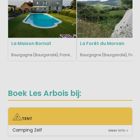
La Maison Bornat
La Forêt du Morvan
Bourgogne (Bourgondië), Frankrijk
Bourgogne (Bourgondië)
Boek Les Arbois bij:
TENT
TENT
Camping Zelf
Meer info »