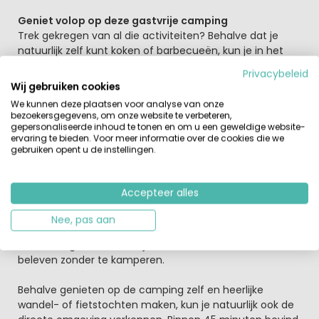
Geniet volop op deze gastvrije camping
Trek gekregen van al die activiteiten? Behalve dat je
natuurlijk zelf kunt koken of barbecueën, kun je in het
hoogseizoen twee keer per week aanschuiven voor een
Privacybeleid
gezamenlijk diner op de camping. Op alle andere dagen
Wij gebruiken cookies
bestel je er quiches of pizza’s. Op het knusse terras
We kunnen deze plaatsen voor analyse van onze
geniet je van een geurige kop koffie, een verfrissend ijsje
bezoekersgegevens, om onze website te verbeteren,
of een goed glas wijn
gepersonaliseerde inhoud te tonen en om u een geweldige website-
ervaring te bieden. Voor meer informatie over de cookies die we
gebruiken opent u de instellingen.
Je kunt op deze rustig gelegen camping onbezorgd
vakantie vieren in je eigen tent, caravan of vouwwagen.
Voor wat extra gemak worden er op Les Arbois
volledig
Accepteer alles
ingerichte tunneltenten
verhuurd, geschikt voor
maximaal vijf personen. Liever nog wat meer comfort?
Nee, pas aan
Dan kun je een linnenpakket huren – of kiezen voor de
sfeervolle gîte, ideaal als je de rust en natuur wilt
beleven zonder te kamperen.
Behalve genieten op de camping zelf en heerlijke
wandel- of fietstochten maken, kun je natuurlijk ook de