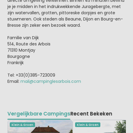
directe omgeving verkennen. Binnen 45 minuten bevind
je je midden in het indrukwekkende Juragebergte, met
zijn watervallen, grotten, pittoreske dorpjes en grote
stuwmeren. Ook steden als Beaune, Dijon en Bourg-en-
Bresse zijn zeker een bezoek waard.
Familie van Dijk
514, Route des Arbois
71310 Montjay
Bourgogne
Frankrijk
Tel: +33(0)385-723009
Email:
mail@campinglesarbois.com
Vergelijkbare Campings
Recent Bekeken
Klein & Groen
Klein & Groen