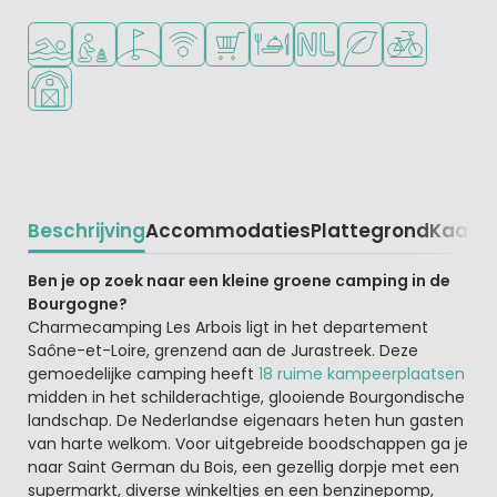
Openlucht zwembad
Aanbevolen voor jonge kinderen
Golfbaan in de buurt
WiFi beschikbaar
Campingwinkel/Supermarkt
Restaurant of pizzeria
Nederlandse eigenaar/be
Groene ligging
Fietsverhuur
Boerderijcamping
Beschrijving
Accommodaties
Plattegrond
Kaart
R
Beschrijving
Ben je op zoek naar een
kleine groene camping
in de
Bourgogne?
Charmecamping Les Arbois ligt in het departement
Saône-et-Loire, grenzend aan de Jurastreek. Deze
gemoedelijke camping heeft
18 ruime kampeerplaatsen
midden in het schilderachtige, glooiende Bourgondische
landschap. De Nederlandse eigenaars heten hun gasten
van harte welkom. Voor uitgebreide boodschappen ga je
naar Saint German du Bois, een gezellig dorpje met een
supermarkt, diverse winkeltjes en een benzinepomp,