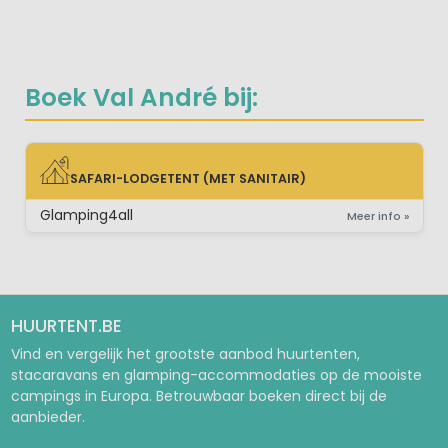
Boek Val André bij:
SAFARI-LODGETENT (MET SANITAIR)
SAFARI-LODGETENT (MET SANITAIR)
Glamping4all
Meer info »
HUURTENT.BE
Vind en vergelijk het grootste aanbod huurtenten,
stacaravans en glamping-accommodaties op de mooiste
campings in Europa. Betrouwbaar boeken direct bij de
aanbieder.