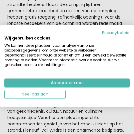
strandliefhebbers. Naast de camping ligt een
gemeentelijk binnenbad en gasten van de camping
hebben gratis toegang. (afhankelijk opening). Voor de
jongste bezoekers van de camping worden regelmatig
leuke workshops aangeboden (vanaf 5 jaar). Ook de
Privacybeleid
ouders kunnen 's avonds genieten van een leuke show
Wij gebruiken cookies
of muzikaal optreden. Verder zijn er verspreid op de
We kunnen deze plaatsen voor analyse van onze
camping een speelterrein, pingpongtafel en een multi-
bezoekersgegevens, om onze website te verbeteren,
sportterrein. Het dorpje ligt op loopafstand en hier vind je
gepersonaliseerde inhoud te tonen en om u een geweldige website-
ervaring te bieden. Voor meer informatie over de cookies die we
diverse restaurantjes en terrasjes. Voor golfliefhebbers
gebruiken opent u de instellingen.
ligt er op 1500 meter van de camping een prachtige
golfbaan. Verder heeft deze omgeving zoveel
bezienswaardigheden dat vervelen hier geen optie is.
Accepteer alles
Een fijne vakantie aan de kust, denk ook eens aan de
Nee, pas aan
Côtes d'Armor
Dit mooie stukje Bretagne heeft de perfecte combinatie
van geschiedenis, cultuur, natuur en culinaire
hoogstandjes. Vanaf je compleet ingerichte
accommodaties geniet je van het mooi uitzicht op het
strand. Pléneuf-Val-Andre is een charmante badplaats,