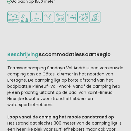
Golbaan op 1500 meter
Ligt bij strand en zee
Aanbevolen voor jonge kinderen
Golfbaan in de buurt
WiFi beschikbaar
Huisdieren toegestaan
Restaurant of pizzeria
Animatieprogramma
Watersportfaciliteit
Beschrijving
Accommodaties
Kaart
Regio
Beschrijving
Terrassencamping Sandaya Val André is een vernieuwde
camping aan de Côtes-d'Armor in het noorden van
Bretagne. De camping ligt op korte afstand van het
badplaatsje Pléneuf-Val-André. Vanaf de camping heb
je een prachtig uitzicht op de baai van Saint-Brieuc.
Heerlijke locatie voor strandliefhebbers en
watersportliefhebbers.
Loop vanaf de camping het mooie zandstrand op
Het strand dat slechts 300 meter van de camping ligt is
een heerlijke plek voor surfliefhebbers maar ook voor