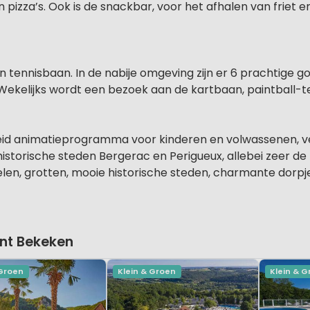
 pizza’s. Ook is de snackbar, voor het afhalen van friet e
en tennisbaan. In de nabije omgeving zijn er 6 prachtige g
Wekelijks wordt een bezoek aan de kartbaan, paintball-t
breid animatieprogramma voor kinderen en volwassenen, 
historische steden Bergerac en Perigueux, allebei zeer d
n, grotten, mooie historische steden, charmante dorpjes,
nt Bekeken
 Groen
Klein & Groen
Klein & 