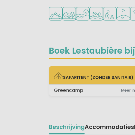
Ligt in de heuvels/bergen
Ligt in een bosrijke omgeving
Ligt bij het water
Openlucht zwemb
Aanbevolen v
Golfbaa
Wi
Boek Lestaubière bij
SAFARITENT (ZONDER SANITAIR)
SAFARITENT (ZONDER SANITAIR)
Greencamp
Meer in
Beschrijving
Accommodaties