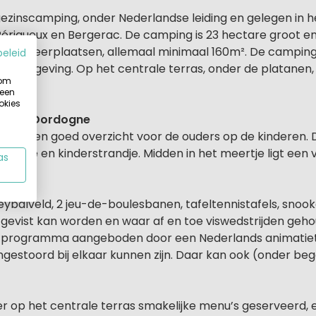
gezinscamping, onder Nederlandse leiding en gelegen in 
Périgueux en Bergerac. De camping is 23 hectare groot e
e kampeerplaatsen, allemaal minimaal 160m². De camping 
beleid
e omgeving. Op het centrale terras, onder de platanen, kij
 om
 een
okies
 in de Dordogne
 is er een goed overzicht voor de ouders op de kinderen
ertje en kinderstrandje. Midden in het meertje ligt een
as
eybalveld, 2 jeu-de-boulesbanen, tafeltennistafels, snooke
ar gevist kan worden en waar af en toe viswedstrijden geh
jk programma aangeboden door een Nederlands animatiet
ngestoord bij elkaar kunnen zijn. Daar kan ook (onder b
 op het centrale terras smakelijke menu’s geserveerd, en