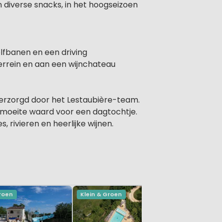
n diverse snacks, in het hoogseizoen
olfbanen en een driving
errein en aan een wijnchateau
verzorgd door het Lestaubière-team.
e moeite waard voor een dagtochtje.
 rivieren en heerlijke wijnen.
Groen
Klein & Groen
Zen & Rus
Domaine