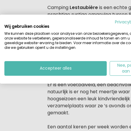
Beschrijving
Camping
Lestaubière
is een echte 
prachtige rustige omgeving tussen 
deel van 9 hectare bevinden zich d
Privacy
Wij gebruiken cookies
heuvel met een prachtig uitzicht op d
We kunnen deze plaatsen voor analyse van onze bezoekersgegevens,
het zwembad en de speeltuin.
onze website te verbeteren, gepersonaliseerde inhoud te tonen en om u
geweldige website-ervaring te bieden. Voor meer informatie over de co
die we gebruiken opent u de instellingen.
Kindvriendelijke glampingcamping
Door de ruime opzet van het terrein
peuterbad met ligweide, een zwemme
Nee, p
Accepteer alles
zonnen of vanaf kunnen springen.
aan
Er is een voetbalveld, een beachvoll
natuurlijk is er nog het meertje wa
hoogseizoen een leuk kindvriendeli
verzamelplaats waar ze ’s avonds o
gemaakt.
Een aantal keren per week worden er