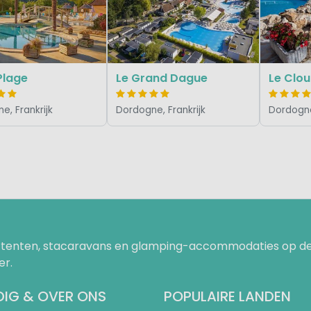
 Plage
Le Grand Dague
Le Clou
e, Frankrijk
Dordogne, Frankrijk
Dordogne
uurtenten, stacaravans en glamping-accommodaties op de
er.
IG & OVER ONS
POPULAIRE LANDEN