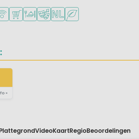
ad
oor jonge kinderen
n in de buurt
Fi beschikbaar
Campingwinkel/Supermarkt
Restaurant of pizzeria
Animatieprogramma
Nederlandse eigenaar/beheerder
Groene ligging
:
fo »
Plattegrond
Video
Kaart
Regio
Beoordelingen