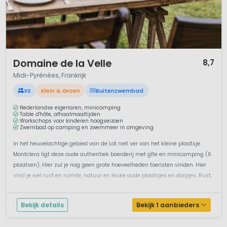
1 / 12
Domaine de la Velle
8,7
Midi-Pyrénées, Frankrijk
XS
Klein & Groen
Buitenzwembad
Nederlandse eigenaren, minicamping
Table d'hôte, afhaalmaaltijden
Workschops voor kinderen hoogseizoen
Zwembad op camping en zwemmeer in omgeving
In het heuvelachtige gebied van de Lot niet ver van het kleine plaatsje
Montclera ligt deze oude authentiek boerderij met gîte en minicamping (6
plaatsen). Hier zul je nog geen grote hoeveelheden toeristen vinden. Hier
vind je wel rust en ruimte, natuur en leuke oude plaatsjes en dorpjes. Rust,
ruimte en genieten maarDomaine de la Velle ligt ...
Bekijk details
Bekijk 1 aanbieders