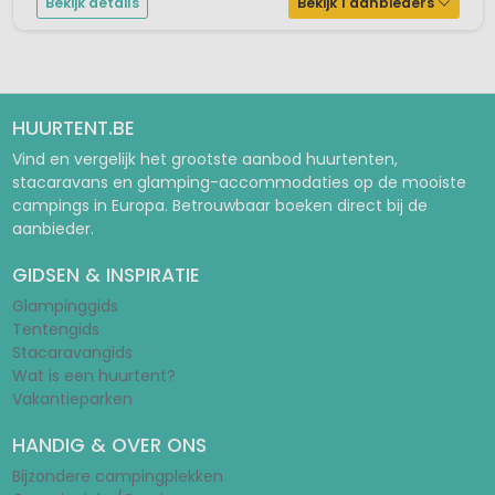
Bekijk details
Bekijk 1 aanbieders
HUURTENT.BE
Vind en vergelijk het grootste aanbod huurtenten,
stacaravans en glamping-accommodaties op de mooiste
campings in Europa. Betrouwbaar boeken direct bij de
aanbieder.
GIDSEN & INSPIRATIE
Glampinggids
Tentengids
Stacaravangids
Wat is een huurtent?
Vakantieparken
HANDIG & OVER ONS
Bijzondere campingplekken