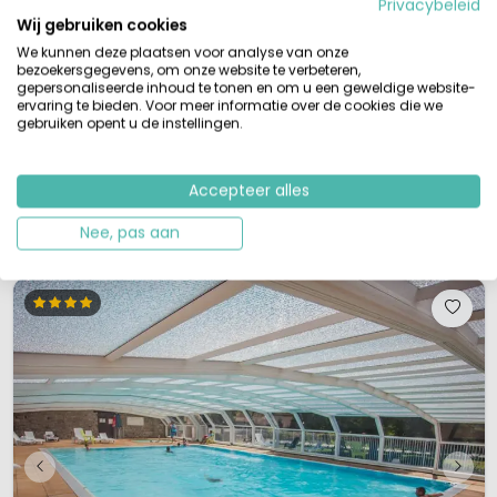
Privacybeleid
Buitenzwembad
Wij gebruiken cookies
Multi-Sportveld
Speeltuin met trampolines
We kunnen deze plaatsen voor analyse van onze
Ontdek de Dordogne vallei in de Lot
bezoekersgegevens, om onze website te verbeteren,
gepersonaliseerde inhoud te tonen en om u een geweldige website-
De 3 sterren camping Les Cigales nodigt je uit om lekker te gaan
ervaring te bieden. Voor meer informatie over de cookies die we
zwemmen in het buitenzwembad. Voor de kleintjes is er een apart
gebruiken opent u de instellingen.
kinderbad en een speeltuin. Je bent hier in het toeristische hart van de
regio met archeologische opgravingen, vele grotten en karakteristieke
dorpjes. De camping ligt in de regio Lot vlakbij de Dordogne vallei. De
Accepteer alles
perfec...
Bekijk details
Bekijk 1 aanbieders
Nee, pas aan