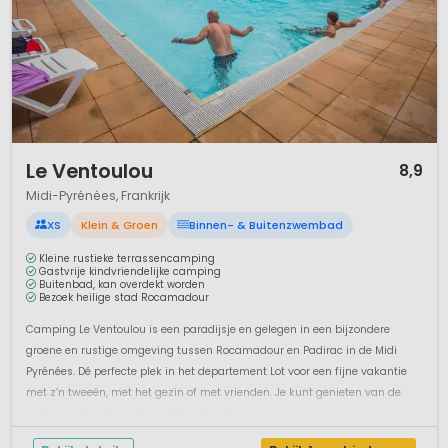
1 / 12
Le Ventoulou
8,9
Midi-Pyrénées, Frankrijk
XS
Klein & Groen
Binnen- & Buitenzwembad
Kleine rustieke terrassencamping
Gastvrije kindvriendelijke camping
Buitenbad, kan overdekt worden
Bezoek heilige stad Rocamadour
Camping Le Ventoulou is een paradijsje en gelegen in een bijzondere
groene en rustige omgeving tussen Rocamadour en Padirac in de Midi
Pyrénées. Dé perfecte plek in het departement Lot voor een fijne vakantie
met z’n tweeën, met het gezin of met vrienden. Je kunt genieten van de
omliggende natuur, de prachtige landsc...