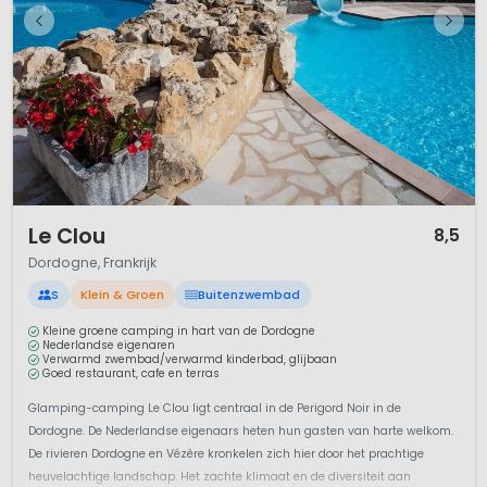
1 / 12
Le Clou
8,5
Dordogne, Frankrijk
S
Klein & Groen
Buitenzwembad
Kleine groene camping in hart van de Dordogne
Nederlandse eigenaren
Verwarmd zwembad/verwarmd kinderbad, glijbaan
Goed restaurant, cafe en terras
Glamping-camping Le Clou ligt centraal in de Perigord Noir in de
Dordogne. De Nederlandse eigenaars heten hun gasten van harte welkom.
De rivieren Dordogne en Vézère kronkelen zich hier door het prachtige
heuvelachtige landschap. Het zachte klimaat en de diversiteit aan