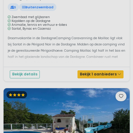
S
Buitenzwembad
Zwembad met glijbanen
Kajakken op de Dordogne
Animatie, tennis en verhuur e-bikes
Sarlat, Bynac en Cazenaz
Droomvakantie in de DordogneCamping Caravanning de Maillac ligt vlak
bij Sarlat in de Périgord Noir in de Dordogne. Midden op deze camping vind
je de gerestaureerde Périgordhoeve. Camping Maillac ligt half in het bos en
half in het glooiende landschap van de Dordogne. Combineer rust met
actie en cultuur. Relax op je bedje aan het zwembad, kajak op ...
Bekijk details
Bekijk 1 aanbieders