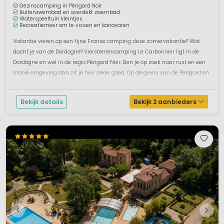
Gezinscamping in Périgord Noir
Buitenzwembad en overdekt zwembad
Waterspeeltuin kleintjes
Recreatiemeer om te vissen en kanovaren
Vakantie vieren op een fijne Franse camping deze zomervakantie? Wat
dacht je van de Dordogne? Viersterrencamping Le Carbonnier ligt in de
Dordogne en wel in de regio Périgord Noir. Ben je op zoek naar rust en een
mooie omgeving dan zit je hier zeker goed. Op de grens van de Perigord en
de Quercy is de troef van camping le Carbonnier zijn lig...
Bekijk details
Bekijk 2 aanbieders