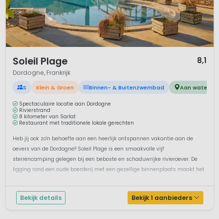
natuur en historie willen combineren.
1 / 12
Soleil Plage
8,1
Dordogne, Frankrijk
S
Klein & Groen
Binnen- & Buitenzwembad
Aan water
Spectaculaire locatie aan Dordogne
Rivierstrand
8 kilometer van Sarlat
Restaurant met traditionele lokale gerechten
Heb jij ook zo'n behoefte aan een heerlijk ontspannen vakantie aan de
oevers van de Dordogne? Soleil Plage is een smaakvolle vijf
sterrencamping gelegen bij een beboste en schaduwrijke rivieroever. De
ligging rond een oude boerderij met een gezellige binnenplaats maakt het
tot een mooie en charmante camping. En dat alles met kanoverhuur,
strandje, ...
Bekijk details
Bekijk 1 aanbieders