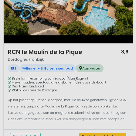
1 / 12
RCN le Moulin de la Pique
8,6
Dordogne, Frankrijk
S
Binnen- & Buitenzwembad
Aan water
Beste familiecamping van Europa (Alan Rogers)
4 zwembaden, spectaculaire glijbanen (deels overdekbaar)
Oud Frans landgoed
Vlakbij de rivier de Dordogne
Op het prachtige Franse landgoed, met 18e eeuwse gebouwen, ligt de RCN
viersterrencamping Le Moulin de la Pique. Dankzij de oorspronkelijke,
kasteelachtige gebouwen en magnolia’s ademt het vakantiepark nog een
klassieke, romantische sfeer. Exotisch aangelegde tuinen met beekjes en
een groot meer maken deze camping een unieke vakantiebestemmin...