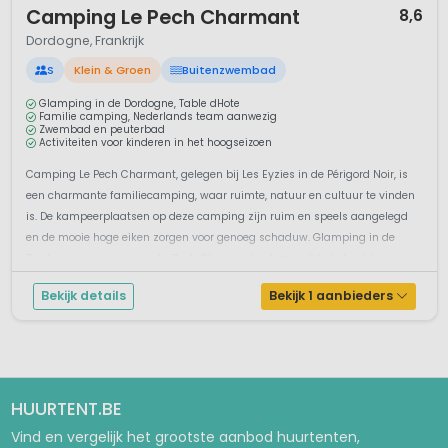
Camping Le Pech Charmant
8,6
Dordogne, Frankrijk
S
Klein & Groen
Buitenzwembad
Glamping in de Dordogne, Table dHote
Familie camping, Nederlands team aanwezig
Zwembad en peuterbad
Activiteiten voor kinderen in het hoogseizoen
Camping Le Pech Charmant, gelegen bij Les Eyzies in de Périgord Noir, is
een charmante familiecamping, waar ruimte, natuur en cultuur te vinden
is. De kampeerplaatsen op deze camping zijn ruim en speels aangelegd
en de mooie hoge eiken zorgen voor genoeg schaduw. Glamping in de
Dordogne is op camping Le Pech Charmant ook mogelijk. Je kunt hi...
Bekijk details
Bekijk 1 aanbieders
HUURTENT.BE
Vind en vergelijk het grootste aanbod huurtenten,