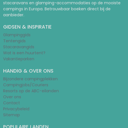
stacaravans en glamping-accommodaties op de mooiste
campings in Europa. Betrouwbaar boeken direct bij de
aanbieder.
GIDSEN & INSPIRATIE
Glampinggids
Tentengids
Stacaravangids
Wat is een huurtent?
Vakantieparken
HANDIG & OVER ONS
Bijzondere campingplekken
Campingjobs/Couriers
Resorts op de ABC-eilanden
Over ons
Contact
Privacybeleid
Sitemap
POPULAIRE LANDEN