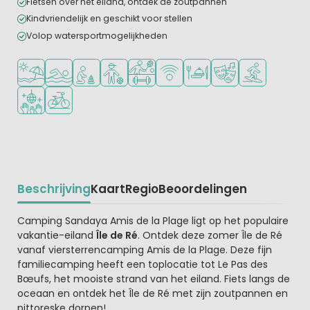
Fietsen over het eiland, ontdek de zoutpannen
Kindvriendelijk en geschikt voor stellen
Volop watersportmogelijkheden
Ligt bij strand en zee
Openlucht zwembad
Aanbevolen voor jonge kinderen
Aanbevolen voor tieners
Veel mogelijkheden om te sporten
WiFi beschikbaar
Restaurant of pizzeria
Animatieprogramm
Watersportfaci
Discotheek
Fietsverhuur
Beschrijving
Kaart
Regio
Beoordelingen
Beschrijving
Camping Sandaya Amis de la Plage ligt op het populaire
vakantie-eiland
Île de Ré
. Ontdek deze zomer Île de Ré
vanaf viersterrencamping Amis de la Plage. Deze fijn
familiecamping heeft een toplocatie tot Le Pas des
Bœufs, het mooiste strand van het eiland. Fiets langs de
oceaan en ontdek het Île de Ré met zijn zoutpannen en
pittoreske dorpen!