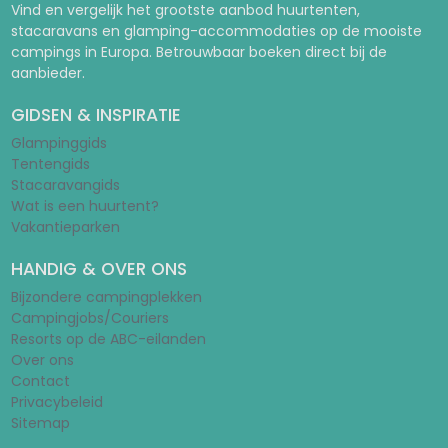
Vind en vergelijk het grootste aanbod huurtenten,
stacaravans en glamping-accommodaties op de mooiste
campings in Europa. Betrouwbaar boeken direct bij de
aanbieder.
GIDSEN & INSPIRATIE
Glampinggids
Tentengids
Stacaravangids
Wat is een huurtent?
Vakantieparken
HANDIG & OVER ONS
Bijzondere campingplekken
Campingjobs/Couriers
Resorts op de ABC-eilanden
Over ons
Contact
Privacybeleid
Sitemap