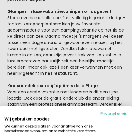
Glampen in luxe vakantiewoningen of lodgetent
Stacaravans met alle comfort, volledig ingerichte lodge-
tenten, kampeerplaatsen: kies jouw favoriete
accommodatie voor een campingvakantie op het Île de
Ré direct aan zee. Daarna moet je 's morgens wel kiezen
tussen een dagje strand of gewoon even relaxen bij het
zwembad met ligstoelen. Zandkastelen bouwen of
luieren in de zon, daar krijg je vast trek van! Je kunt in je
luxe stacaravan natuurlijk zelf een heerlijke maaltijd
bereiden, maar ook jezelf een keer verwennen met een
heerlijk gerecht in
het restaurant.
Kindvriendelijk verblijf op Amis de la Plage
Voor een eerste vakantie met kinderen is dit een fijne
locatie. Ook door de gratis kinderclub die onder leiding
staan van een professioneel animatieteam. Verder is er
een leuke speeltuin op het park om lekker te ravotten
Privacybeleid
met vriendjes. Zin in wat sportief vermaak voor jong en
Wij gebruiken cookies
oud? Speel dan een potje jeu de boules of tafeltennis en
We kunnen deze plaatsen voor analyse van onze
bepaal voor eens en altijd wie de beste van de familie is!
bezoekersgegevens, om onze website te verbeteren,