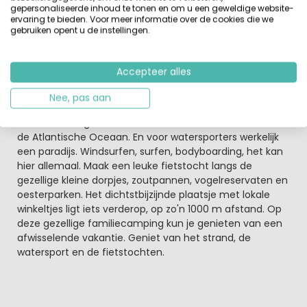
Op de camping is een klein winkeltje met vers brood en
gepersonaliseerde inhoud te tonen en om u een geweldige website-
ervaring te bieden. Voor meer informatie over de cookies die we
dagelijkste levensmiddelen. Voor de rest van de
gebruiken opent u de instellingen.
boodschappen loop je even naar het dorpje Le Bois-
Plage-en-Ré. Binnen een kwartier sta je al in het
centrum. Hier liggen leuke winkeltjes en gezellige
Accepteer alles
restaurants voor een hapje en een drankje.
Nee, pas aan
Zon, zee, water en fietsen
Ile de Ré : het gevoel van de Middellandse Zeekust aan
de Atlantische Oceaan. En voor watersporters werkelijk
een paradijs. Windsurfen, surfen, bodyboarding, het kan
hier allemaal. Maak een leuke fietstocht langs de
gezellige kleine dorpjes, zoutpannen, vogelreservaten en
oesterparken. Het dichtstbijzijnde plaatsje met lokale
winkeltjes ligt iets verderop, op zo'n 1000 m afstand. Op
deze gezellige familiecamping kun je genieten van een
afwisselende vakantie. Geniet van het strand, de
watersport en de fietstochten.