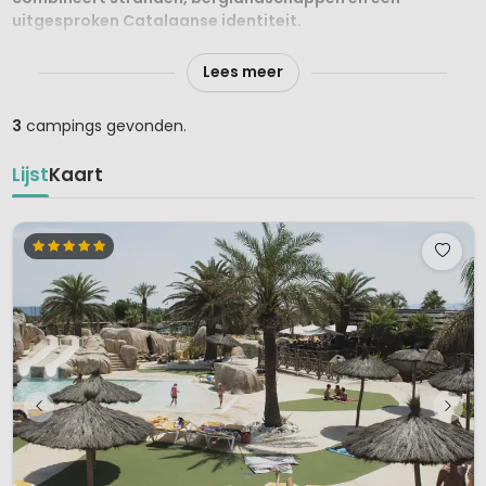
uitgesproken Catalaanse identiteit.
Langs de kust vind je badplaatsen zoals Argelès-sur-Mer
Lees meer
en Collioure
, waar kleurrijke havens en brede zandstranden
zorgen voor een echte mediterrane vakantiesfeer. De Côte
3
campings gevonden.
Vermeille staat bekend om haar ruige kliffen en
schilderachtige baaien.
Lijst
Kaart
Landinwaarts rijzen de Pyreneeën op met wandelroutes,
bergpassen en panoramische uitzichtpunten.
Het
natuurpark van de Catalaanse Pyreneeën biedt volop
mogelijkheden voor actieve vakantiegangers die graag
wandelen, fietsen of genieten van bergmeren.
Campings in de Pyrénées-Orientales liggen zowel aan zee
als in het binnenland tussen wijngaarden en bergen. Je kunt
hier kiezen voor ruime kampeerplaatsen of verblijven in
comfortabele huuraccommodaties in een zonnige, zuidelijke
setting. De streek is ideaal voor wie strand, natuur en cultuur
wil combineren in één vakantie.