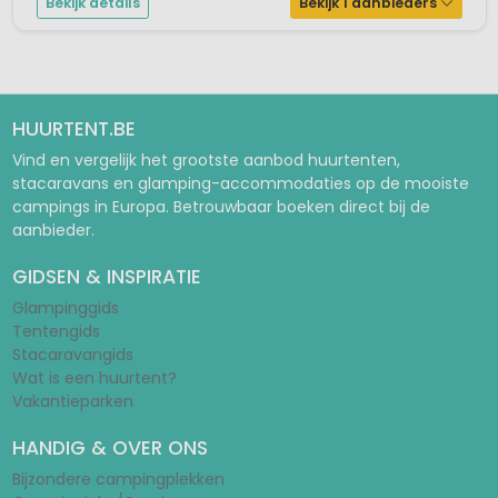
Bekijk details
Bekijk 1 aanbieders
HUURTENT.BE
Vind en vergelijk het grootste aanbod huurtenten,
stacaravans en glamping-accommodaties op de mooiste
campings in Europa. Betrouwbaar boeken direct bij de
aanbieder.
GIDSEN & INSPIRATIE
Glampinggids
Tentengids
Stacaravangids
Wat is een huurtent?
Vakantieparken
HANDIG & OVER ONS
Bijzondere campingplekken